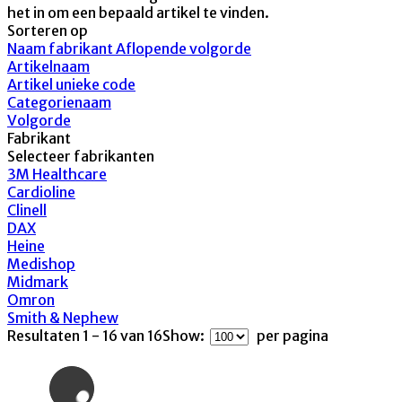
het in om een bepaald artikel te vinden.
Sorteren op
Naam fabrikant Aflopende volgorde
Artikelnaam
Artikel unieke code
Categorienaam
Volgorde
Fabrikant
Selecteer fabrikanten
3M Healthcare
Cardioline
Clinell
DAX
Heine
Medishop
Midmark
Omron
Smith & Nephew
Resultaten 1 - 16 van 16
Show:
per pagina