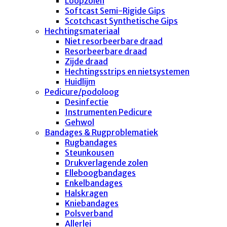
Loopzolen
Softcast Semi-Rigide Gips
Scotchcast Synthetische Gips
Hechtingsmateriaal
Niet resorbeerbare draad
Resorbeerbare draad
Zijde draad
Hechtingsstrips en nietsystemen
Huidlijm
Pedicure/podoloog
Desinfectie
Instrumenten Pedicure
Gehwol
Bandages & Rugproblematiek
Rugbandages
Steunkousen
Drukverlagende zolen
Elleboogbandages
Enkelbandages
Halskragen
Kniebandages
Polsverband
Allerlei