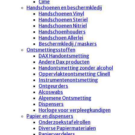
Cîme
Handschoenen en beschermkledij
Handschoenen Vinyl
Handschoenen Steriel
Handschoenen Nitriel
Handschoenhouders
Handschoen Allerlei
Beschermkledij / maskers
Ontsmettingsstoffen
DAX Handontsmetting
Andere Dax producten
Handontsmetting zonder alcohol
Oppervlakteontsmetting Clinell
Instrumentenontsmetting
Ontgeurders
Alcoswabs
Algemene Ontsmetting
Dispensers
Horloge voor verpleegkundigen
Papier en dispensers
Onderzoekstafelrollen
Diverse Papiermaterialen
Papierverdelers