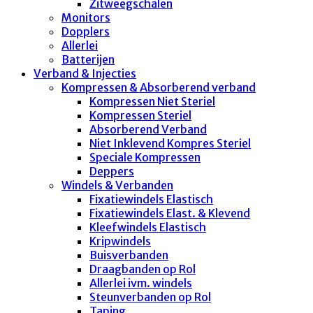
Zitweegschalen
Monitors
Dopplers
Allerlei
Batterijen
Verband & Injecties
Kompressen & Absorberend verband
Kompressen Niet Steriel
Kompressen Steriel
Absorberend Verband
Niet Inklevend Kompres Steriel
Speciale Kompressen
Deppers
Windels & Verbanden
Fixatiewindels Elastisch
Fixatiewindels Elast. & Klevend
Kleefwindels Elastisch
Kripwindels
Buisverbanden
Draagbanden op Rol
Allerlei ivm. windels
Steunverbanden op Rol
Taping