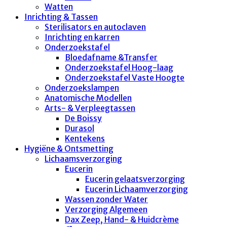
Watten
Inrichting & Tassen
Sterilisators en autoclaven
Inrichting en karren
Onderzoekstafel
Bloedafname &Transfer
Onderzoekstafel Hoog-laag
Onderzoekstafel Vaste Hoogte
Onderzoekslampen
Anatomische Modellen
Arts- & Verpleegtassen
De Boissy
Durasol
Kentekens
Hygiëne & Ontsmetting
Lichaamsverzorging
Eucerin
Eucerin gelaatsverzorging
Eucerin Lichaamverzorging
Wassen zonder Water
Verzorging Algemeen
Dax Zeep, Hand- & Huidcrème