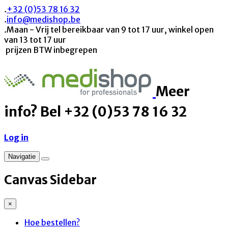
.
+32 (0)53 78 16 32
.
info@medishop.be
.
Maan - Vrij tel bereikbaar van 9 tot 17 uur, winkel open
van 13 tot 17 uur
prijzen BTW inbegrepen
Meer
info? Bel +32 (0)53 78 16 32
Log in
Navigatie
Canvas Sidebar
×
Hoe bestellen?