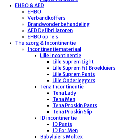
EHBO & AED
EHBO
Verbandkoffers
Brandwondenbehandeling
AED Defibrillatoren
EHBO op reis
Thuiszorg & Incontinentie
Incontinentiemateriaal
Lille Incontinentie
Lille Suprem Light
Lille Suprem Fit Broekluiers
Lille Suprem Pants
Lille Onderleggers
Tena Incontinentie
Tena Lady
Tena Men
Tena Proskin Pants
Tena Proskin Slip
ID incontinentie
ID Pants
ID For Men
Babyluiers Moltex