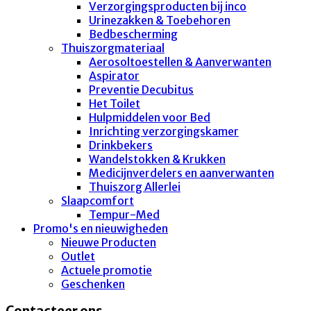
Verzorgingsproducten bij inco
Urinezakken & Toebehoren
Bedbescherming
Thuiszorgmateriaal
Aerosoltoestellen & Aanverwanten
Aspirator
Preventie Decubitus
Het Toilet
Hulpmiddelen voor Bed
Inrichting verzorgingskamer
Drinkbekers
Wandelstokken & Krukken
Medicijnverdelers en aanverwanten
Thuiszorg Allerlei
Slaapcomfort
Tempur-Med
Promo's en nieuwigheden
Nieuwe Producten
Outlet
Actuele promotie
Geschenken