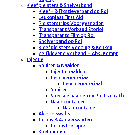
Kleefpleisters & Snelverband
Kleef- & Fixatieverband op Rol
Leukoplast First Aid
Pleisterstrips Voorgesneden
Transparant Verband Steriel
Transparante Film op Rol
Snelverband op Rol
Kleefpleisters Voeding & Keuken
Zelfklevend Verband + Abs. Kompr
Injectie
Spuiten & Naalden
Injectienaalden
Insulinemateriaal
Insulinemateriaal
Spuiten
Speciale naalden en Port-a-cath
Naaldcontainers
Naaldcontainers
Alcoholswabs
Infuus & Aanverwanten
Infuustherapie
Knelbanden