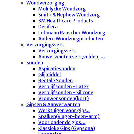
Wondverzorging
Molnlycke Wondzorg
Smith & Nephew Wondzorg
3M Healthcare Products
Decifera
Lohmann Rauscher Wondzorg
Andere Wondzorgproducten
Verzorgingssets
Verzorgingssets
Aanverwanten sets,velden, ...
Sonden
Aspiratiesonden
Glijmiddel
Rectale Sonden
Verblijfsonden - Latex
Verblijfsonden - Silicone
Vrouwensonden(kort)
Gipsen & Aanverwanten
Werktuigen voor gips..
Spalken(vinger-been-arm)
Voor onder de gips...
Klassieke Gips (Gypsona)