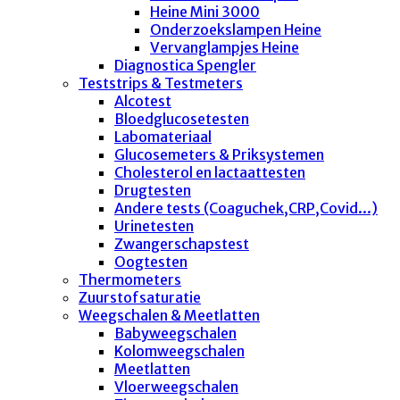
Heine Mini 3000
Onderzoekslampen Heine
Vervanglampjes Heine
Diagnostica Spengler
Teststrips & Testmeters
Alcotest
Bloedglucosetesten
Labomateriaal
Glucosemeters & Priksystemen
Cholesterol en lactaattesten
Drugtesten
Andere tests (Coaguchek,CRP,Covid...)
Urinetesten
Zwangerschapstest
Oogtesten
Thermometers
Zuurstofsaturatie
Weegschalen & Meetlatten
Babyweegschalen
Kolomweegschalen
Meetlatten
Vloerweegschalen