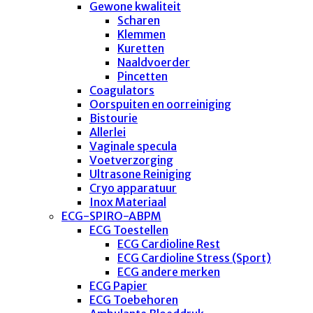
Gewone kwaliteit
Scharen
Klemmen
Kuretten
Naaldvoerder
Pincetten
Coagulators
Oorspuiten en oorreiniging
Bistourie
Allerlei
Vaginale specula
Voetverzorging
Ultrasone Reiniging
Cryo apparatuur
Inox Materiaal
ECG-SPIRO-ABPM
ECG Toestellen
ECG Cardioline Rest
ECG Cardioline Stress (Sport)
ECG andere merken
ECG Papier
ECG Toebehoren