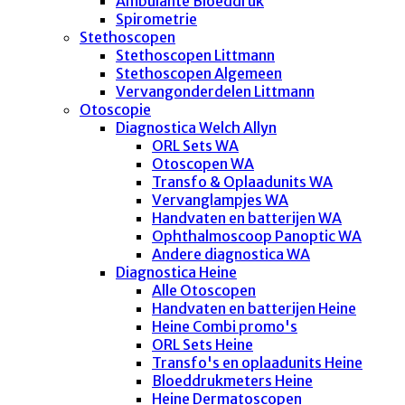
Ambulante Bloeddruk
Spirometrie
Stethoscopen
Stethoscopen Littmann
Stethoscopen Algemeen
Vervangonderdelen Littmann
Otoscopie
Diagnostica Welch Allyn
ORL Sets WA
Otoscopen WA
Transfo & Oplaadunits WA
Vervanglampjes WA
Handvaten en batterijen WA
Ophthalmoscoop Panoptic WA
Andere diagnostica WA
Diagnostica Heine
Alle Otoscopen
Handvaten en batterijen Heine
Heine Combi promo's
ORL Sets Heine
Transfo's en oplaadunits Heine
Bloeddrukmeters Heine
Heine Dermatoscopen