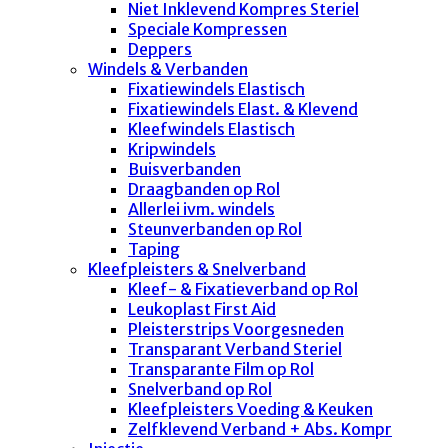
Niet Inklevend Kompres Steriel
Speciale Kompressen
Deppers
Windels & Verbanden
Fixatiewindels Elastisch
Fixatiewindels Elast. & Klevend
Kleefwindels Elastisch
Kripwindels
Buisverbanden
Draagbanden op Rol
Allerlei ivm. windels
Steunverbanden op Rol
Taping
Kleefpleisters & Snelverband
Kleef- & Fixatieverband op Rol
Leukoplast First Aid
Pleisterstrips Voorgesneden
Transparant Verband Steriel
Transparante Film op Rol
Snelverband op Rol
Kleefpleisters Voeding & Keuken
Zelfklevend Verband + Abs. Kompr