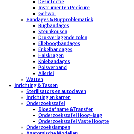
Desinfectie
Instrumenten Pedicure
Gehwol
Bandages & Rugproblematiek
Rugbandages
Steunkousen
Drukverlagende zolen
Elleboogbandages
Enkelbandages
Halskragen
Kniebandages
Polsverband
Allerlei
Watten
Inrichting & Tassen
Sterilisators en autoclaven
Inrichting en karren
Onderzoekstafel
Bloedafname &Transfer
Onderzoekstafel Hoog-laag
Onderzoekstafel Vaste Hoogte
Onderzoekslampen
Anatomische Modellen