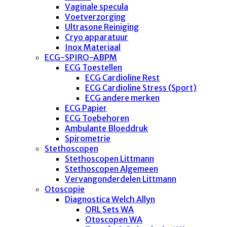
Vaginale specula
Voetverzorging
Ultrasone Reiniging
Cryo apparatuur
Inox Materiaal
ECG-SPIRO-ABPM
ECG Toestellen
ECG Cardioline Rest
ECG Cardioline Stress (Sport)
ECG andere merken
ECG Papier
ECG Toebehoren
Ambulante Bloeddruk
Spirometrie
Stethoscopen
Stethoscopen Littmann
Stethoscopen Algemeen
Vervangonderdelen Littmann
Otoscopie
Diagnostica Welch Allyn
ORL Sets WA
Otoscopen WA