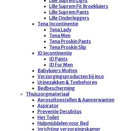
Lille Suprem Light
Lille Suprem Fit Broekluiers
Lille Suprem Pants
Lille Onderleggers
Tena Incontinentie
Tena Lady
Tena Men
Tena Proskin Pants
Tena Proskin Slip
ID incontinentie
ID Pants
ID For Men
Babyluiers Moltex
Verzorgingsproducten bij inco
Urinezakken & Toebehoren
Bedbescherming
Thuiszorgmateriaal
Aerosoltoestellen & Aanverwanten
Aspirator
Preventie Decubitus
Het Toilet
Hulpmiddelen voor Bed
Inrichting verzorgingskamer