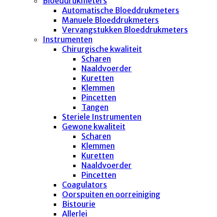
Bloeddrukmeters
Automatische Bloeddrukmeters
Manuele Bloeddrukmeters
Vervangstukken Bloeddrukmeters
Instrumenten
Chirurgische kwaliteit
Scharen
Naaldvoerder
Kuretten
Klemmen
Pincetten
Tangen
Steriele Instrumenten
Gewone kwaliteit
Scharen
Klemmen
Kuretten
Naaldvoerder
Pincetten
Coagulators
Oorspuiten en oorreiniging
Bistourie
Allerlei