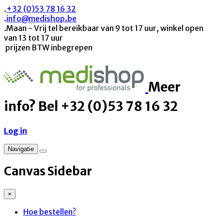
.
+32 (0)53 78 16 32
.
info@medishop.be
.
Maan - Vrij tel bereikbaar van 9 tot 17 uur, winkel open
van 13 tot 17 uur
prijzen BTW inbegrepen
Meer
info? Bel +32 (0)53 78 16 32
Log in
Navigatie
Canvas Sidebar
×
Hoe bestellen?