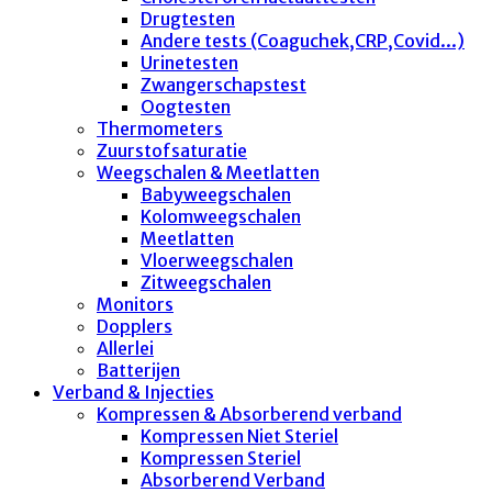
Drugtesten
Andere tests (Coaguchek,CRP,Covid...)
Urinetesten
Zwangerschapstest
Oogtesten
Thermometers
Zuurstofsaturatie
Weegschalen & Meetlatten
Babyweegschalen
Kolomweegschalen
Meetlatten
Vloerweegschalen
Zitweegschalen
Monitors
Dopplers
Allerlei
Batterijen
Verband & Injecties
Kompressen & Absorberend verband
Kompressen Niet Steriel
Kompressen Steriel
Absorberend Verband