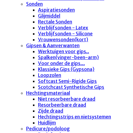
Sonden
Aspiratiesonden
Glijmiddel
Rectale Sonden
Verblijfsonden - Latex
Verblijfsonden - Silicone
Vrouwensonden(kort)
Gipsen & Aanverwanten
Werktuigen voor gips..
Spalken(vinger-been-arm)
Voor onder de gips...
Klassieke Gips (Gypsona)
Loopzolen
Softcast Semi-Rigide Gips
Scotchcast Synthetische Gips
Hechtingsmateriaal
Niet resorbeerbare draad
Resorbeerbare draad
Zijde draad
Hechtingsstrips en nietsystemen
Huidlijm
Pedicure/podoloog