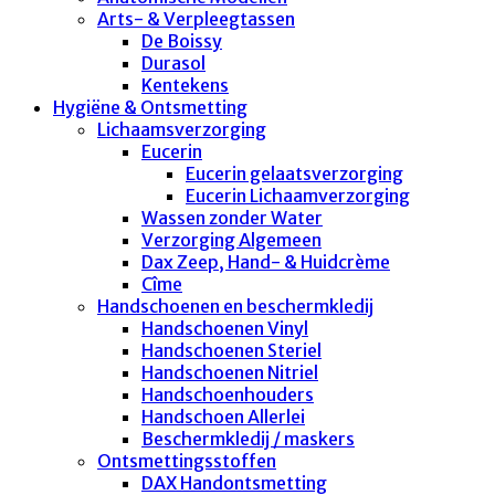
Arts- & Verpleegtassen
De Boissy
Durasol
Kentekens
Hygiëne & Ontsmetting
Lichaamsverzorging
Eucerin
Eucerin gelaatsverzorging
Eucerin Lichaamverzorging
Wassen zonder Water
Verzorging Algemeen
Dax Zeep, Hand- & Huidcrème
Cîme
Handschoenen en beschermkledij
Handschoenen Vinyl
Handschoenen Steriel
Handschoenen Nitriel
Handschoenhouders
Handschoen Allerlei
Beschermkledij / maskers
Ontsmettingsstoffen
DAX Handontsmetting