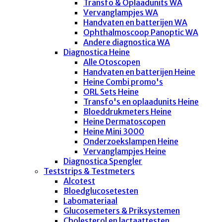
Transfo & Oplaadunits WA
Vervanglampjes WA
Handvaten en batterijen WA
Ophthalmoscoop Panoptic WA
Andere diagnostica WA
Diagnostica Heine
Alle Otoscopen
Handvaten en batterijen Heine
Heine Combi promo's
ORL Sets Heine
Transfo's en oplaadunits Heine
Bloeddrukmeters Heine
Heine Dermatoscopen
Heine Mini 3000
Onderzoekslampen Heine
Vervanglampjes Heine
Diagnostica Spengler
Teststrips & Testmeters
Alcotest
Bloedglucosetesten
Labomateriaal
Glucosemeters & Priksystemen
Cholesterol en lactaattesten