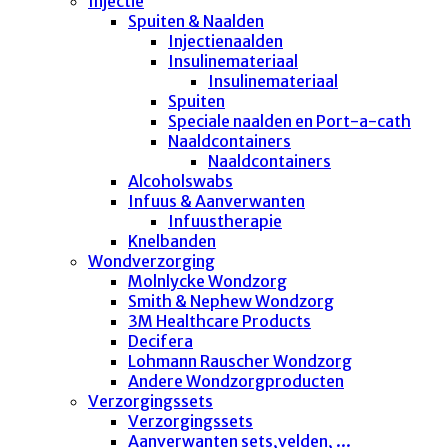
Injectie
Spuiten & Naalden
Injectienaalden
Insulinemateriaal
Insulinemateriaal
Spuiten
Speciale naalden en Port-a-cath
Naaldcontainers
Naaldcontainers
Alcoholswabs
Infuus & Aanverwanten
Infuustherapie
Knelbanden
Wondverzorging
Molnlycke Wondzorg
Smith & Nephew Wondzorg
3M Healthcare Products
Decifera
Lohmann Rauscher Wondzorg
Andere Wondzorgproducten
Verzorgingssets
Verzorgingssets
Aanverwanten sets,velden, ...