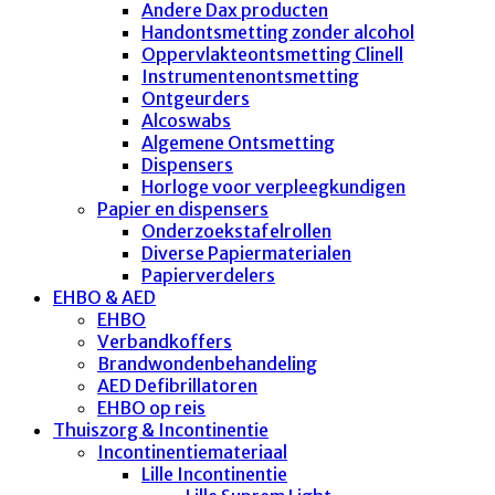
Andere Dax producten
Handontsmetting zonder alcohol
Oppervlakteontsmetting Clinell
Instrumentenontsmetting
Ontgeurders
Alcoswabs
Algemene Ontsmetting
Dispensers
Horloge voor verpleegkundigen
Papier en dispensers
Onderzoekstafelrollen
Diverse Papiermaterialen
Papierverdelers
EHBO & AED
EHBO
Verbandkoffers
Brandwondenbehandeling
AED Defibrillatoren
EHBO op reis
Thuiszorg & Incontinentie
Incontinentiemateriaal
Lille Incontinentie