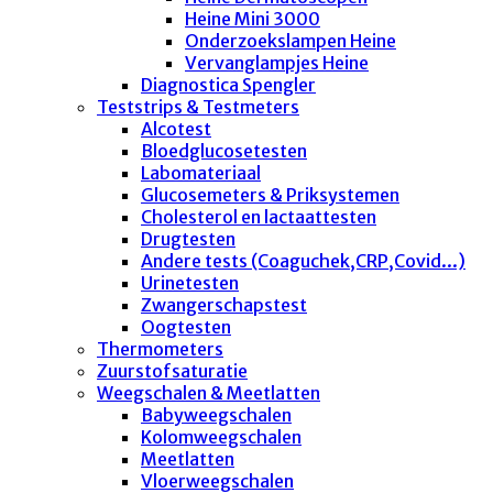
Heine Mini 3000
Onderzoekslampen Heine
Vervanglampjes Heine
Diagnostica Spengler
Teststrips & Testmeters
Alcotest
Bloedglucosetesten
Labomateriaal
Glucosemeters & Priksystemen
Cholesterol en lactaattesten
Drugtesten
Andere tests (Coaguchek,CRP,Covid...)
Urinetesten
Zwangerschapstest
Oogtesten
Thermometers
Zuurstofsaturatie
Weegschalen & Meetlatten
Babyweegschalen
Kolomweegschalen
Meetlatten
Vloerweegschalen