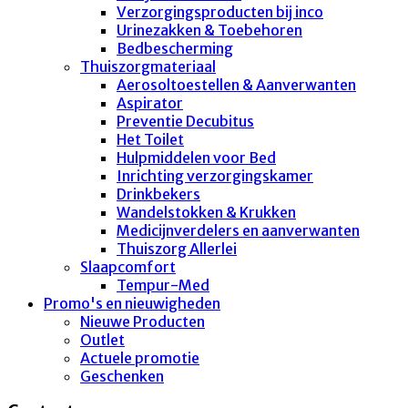
Verzorgingsproducten bij inco
Urinezakken & Toebehoren
Bedbescherming
Thuiszorgmateriaal
Aerosoltoestellen & Aanverwanten
Aspirator
Preventie Decubitus
Het Toilet
Hulpmiddelen voor Bed
Inrichting verzorgingskamer
Drinkbekers
Wandelstokken & Krukken
Medicijnverdelers en aanverwanten
Thuiszorg Allerlei
Slaapcomfort
Tempur-Med
Promo's en nieuwigheden
Nieuwe Producten
Outlet
Actuele promotie
Geschenken