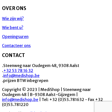
OVER ONS
Wie zijn wij?
Wie bent u?
Openingsuren
Contacteer ons
CONTACT
.
Steenweg naar Oudegem 48, 9308 Aalst
.
+32 53 78 16 32
.
info@medishop.be
.
prijzen BTW inbegrepen
Copyright © 2023 | MediShop | Steenweg naar
Oudegem 48 | B-9308 Aalst-Gijzegem |
info@medishop.be
| Tel: +32 (0)53.781632 - Fax +32
(0)53.781220