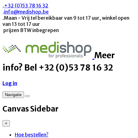
.
+32 (0)53 78 16 32
.
info@medishop.be
.
Maan - Vrij tel bereikbaar van 9 tot 17 uur, winkel open
van 13 tot 17 uur
prijzen BTW inbegrepen
Meer
info? Bel +32 (0)53 78 16 32
Log in
Navigatie
Canvas Sidebar
×
Hoe bestellen?