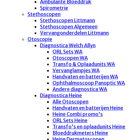
Ambulante Bloeddruk
Spirometrie
Stethoscopen
Stethoscopen Littmann
Stethoscopen Algemeen
Vervangonderdelen Littmann
Otoscopie
Diagnostica Welch Allyn
ORL Sets WA
Otoscopen WA
Transfo & Oplaadunits WA
Vervanglampjes WA
Handvaten en batterijen WA
Ophthalmoscoop Panoptic WA
Andere diagnostica WA
Diagnostica Heine
Alle Otoscopen
Handvaten en batterijen Heine
Heine Combi promo's
ORL Sets Heine
Transfo's en oplaadunits Heine
Bloeddrukmeters Heine
Heine Dermatoscopen