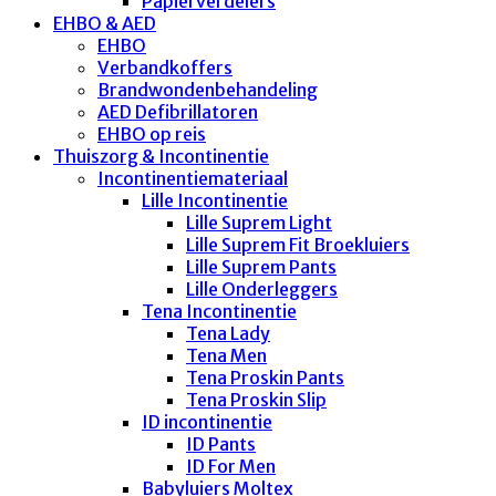
Papierverdelers
EHBO & AED
EHBO
Verbandkoffers
Brandwondenbehandeling
AED Defibrillatoren
EHBO op reis
Thuiszorg & Incontinentie
Incontinentiemateriaal
Lille Incontinentie
Lille Suprem Light
Lille Suprem Fit Broekluiers
Lille Suprem Pants
Lille Onderleggers
Tena Incontinentie
Tena Lady
Tena Men
Tena Proskin Pants
Tena Proskin Slip
ID incontinentie
ID Pants
ID For Men
Babyluiers Moltex