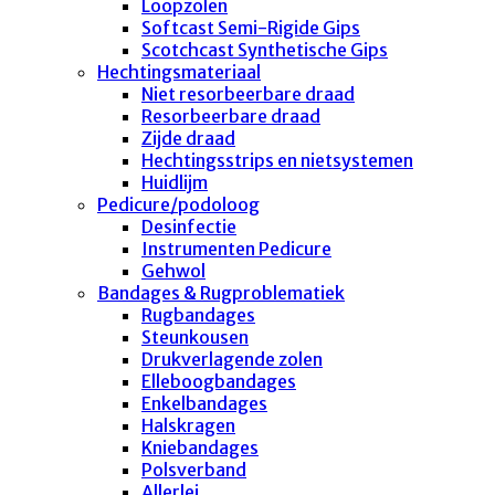
Loopzolen
Softcast Semi-Rigide Gips
Scotchcast Synthetische Gips
Hechtingsmateriaal
Niet resorbeerbare draad
Resorbeerbare draad
Zijde draad
Hechtingsstrips en nietsystemen
Huidlijm
Pedicure/podoloog
Desinfectie
Instrumenten Pedicure
Gehwol
Bandages & Rugproblematiek
Rugbandages
Steunkousen
Drukverlagende zolen
Elleboogbandages
Enkelbandages
Halskragen
Kniebandages
Polsverband
Allerlei