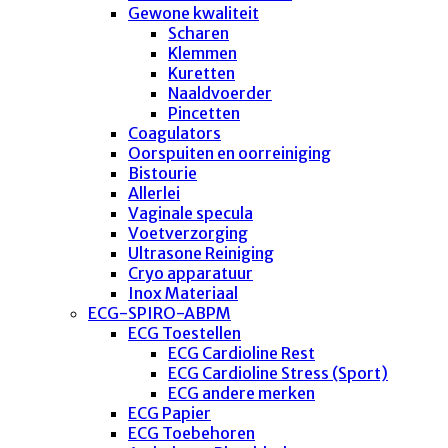
Gewone kwaliteit
Scharen
Klemmen
Kuretten
Naaldvoerder
Pincetten
Coagulators
Oorspuiten en oorreiniging
Bistourie
Allerlei
Vaginale specula
Voetverzorging
Ultrasone Reiniging
Cryo apparatuur
Inox Materiaal
ECG-SPIRO-ABPM
ECG Toestellen
ECG Cardioline Rest
ECG Cardioline Stress (Sport)
ECG andere merken
ECG Papier
ECG Toebehoren