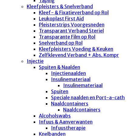
Taping
Kleefpleisters & Snelverband
Kleef- & Fixatieverband op Rol
Leukoplast First Aid
Pleisterstrips Voorgesneden
Transparant Verband Steriel
Transparante Film op Rol
Snelverband op Rol
Kleefpleisters Voeding & Keuken
Zelfklevend Verband + Abs. Kompr
Injectie
Spuiten & Naalden
Injectienaalden
Insulinemateriaal
Insulinemateriaal
Spuiten
Speciale naalden en Port-a-cath
Naaldcontainers
Naaldcontainers
Alcoholswabs
Infuus & Aanverwanten
Infuustherapie
Knelbanden