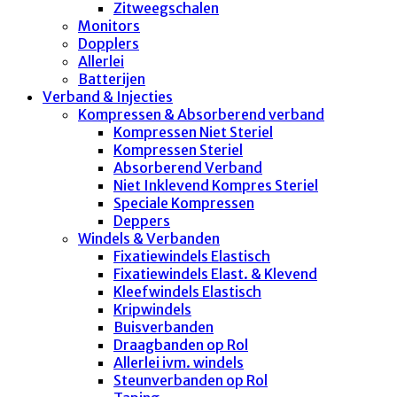
Zitweegschalen
Monitors
Dopplers
Allerlei
Batterijen
Verband & Injecties
Kompressen & Absorberend verband
Kompressen Niet Steriel
Kompressen Steriel
Absorberend Verband
Niet Inklevend Kompres Steriel
Speciale Kompressen
Deppers
Windels & Verbanden
Fixatiewindels Elastisch
Fixatiewindels Elast. & Klevend
Kleefwindels Elastisch
Kripwindels
Buisverbanden
Draagbanden op Rol
Allerlei ivm. windels
Steunverbanden op Rol