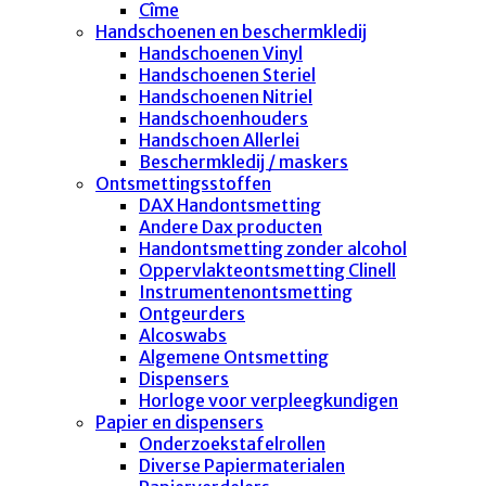
Cîme
Handschoenen en beschermkledij
Handschoenen Vinyl
Handschoenen Steriel
Handschoenen Nitriel
Handschoenhouders
Handschoen Allerlei
Beschermkledij / maskers
Ontsmettingsstoffen
DAX Handontsmetting
Andere Dax producten
Handontsmetting zonder alcohol
Oppervlakteontsmetting Clinell
Instrumentenontsmetting
Ontgeurders
Alcoswabs
Algemene Ontsmetting
Dispensers
Horloge voor verpleegkundigen
Papier en dispensers
Onderzoekstafelrollen
Diverse Papiermaterialen