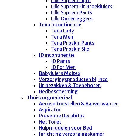
Lille Suprem Light
Lille Suprem Fit Broekluiers
Lille Suprem Pants
Lille Onderleggers
Tena Incontinentie
Tena Lady
Tena Men
Tena Proskin Pants
Tena Proskin Slip
ID incontinentie
ID Pants
ID For Men
Babyluiers Moltex
Verzorgingsproducten bij inco
Urinezakken & Toebehoren
Bedbescherming
Thuiszorgmateriaal
Aerosoltoestellen & Aanverwanten
Aspirator
Preventie Decubitus
Het Toilet
Hulpmiddelen voor Bed
Inrichting verzorgingskamer