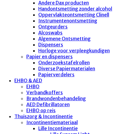
Andere Dax producten
Handontsmetting zonder alcohol
Oppervlakteontsmetting Clinell
Instrumentenontsmetting
Ontgeurders
Alcoswabs
Algemene Ontsmetting
Dispensers
Horloge voor verpleegkundigen
Papier en dispensers
Onderzoekstafelrollen
Diverse Papiermaterialen
Papierverdelers
EHBO & AED
EHBO
Verbandkoffers
Brandwondenbehandeling
AED Defibrillatoren
EHBO op reis
Thuiszorg & Incontinentie
Incontinentiemateriaal
Lille Incontinentie