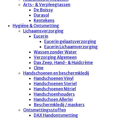
Arts- & Verpleegtassen
De Boissy
Durasol
Kentekens
Hygiëne & Ontsmetting
Lichaamsverzorging
Eucerin
Eucerin gelaatsverzorging
Eucerin Lichaamverzorging
Wassen zonder Water
Verzorging Algemeen
Dax Zeep, Hand- & Huidcrème
Cîme
Handschoenen en beschermkledij
Handschoenen Vinyl
Handschoenen Steriel
Handschoenen Nitriel
Handschoenhouders
Handschoen Allerlei
Beschermkledij / maskers
Ontsmettingsstoffen
DAX Handontsmetting