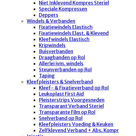
Niet Inklevend Kompres Steriel
Speciale Kompressen
Deppers
Windels & Verbanden
Fixatiewindels Elastisch
Fixatiewindels Elast. & Klevend
Kleefwindels Elastisch
Kripwindels
Buisverbanden
Draagbanden op Rol
Allerlei ivm. windels
Steunverbanden op Rol
Taping
Kleefpleisters & Snelverband
Kleef- & Fixatieverband op Rol
Leukoplast First Aid
Pleisterstrips Voorgesneden
Transparant Verband Steriel
Transparante Film op Rol
Snelverband op Rol
Kleefpleisters Voeding & Keuken
Zelfklevend Verband + Abs. Kompr