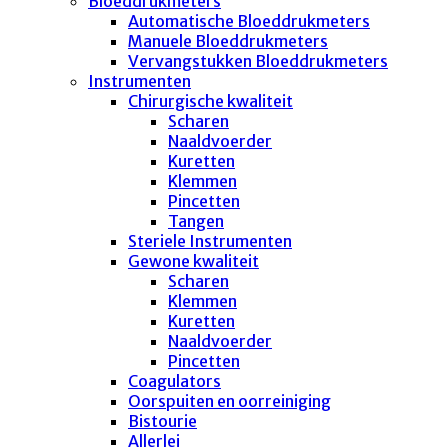
Bloeddrukmeters
Automatische Bloeddrukmeters
Manuele Bloeddrukmeters
Vervangstukken Bloeddrukmeters
Instrumenten
Chirurgische kwaliteit
Scharen
Naaldvoerder
Kuretten
Klemmen
Pincetten
Tangen
Steriele Instrumenten
Gewone kwaliteit
Scharen
Klemmen
Kuretten
Naaldvoerder
Pincetten
Coagulators
Oorspuiten en oorreiniging
Bistourie
Allerlei