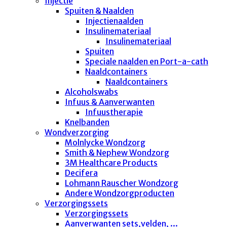
Injectie
Spuiten & Naalden
Injectienaalden
Insulinemateriaal
Insulinemateriaal
Spuiten
Speciale naalden en Port-a-cath
Naaldcontainers
Naaldcontainers
Alcoholswabs
Infuus & Aanverwanten
Infuustherapie
Knelbanden
Wondverzorging
Molnlycke Wondzorg
Smith & Nephew Wondzorg
3M Healthcare Products
Decifera
Lohmann Rauscher Wondzorg
Andere Wondzorgproducten
Verzorgingssets
Verzorgingssets
Aanverwanten sets,velden, ...