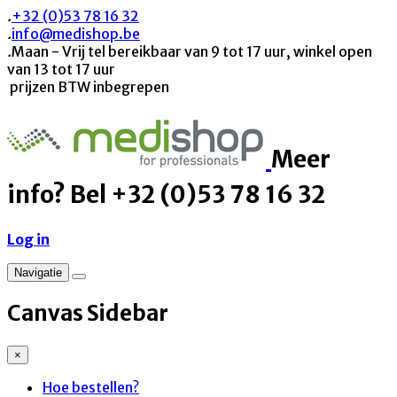
.
+32 (0)53 78 16 32
.
info@medishop.be
.
Maan - Vrij tel bereikbaar van 9 tot 17 uur, winkel open
van 13 tot 17 uur
prijzen BTW inbegrepen
Meer
info? Bel +32 (0)53 78 16 32
Log in
Navigatie
Canvas Sidebar
×
Hoe bestellen?