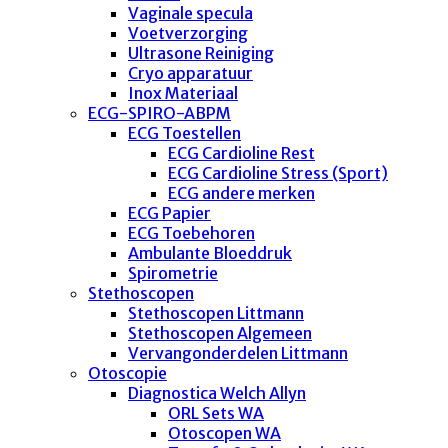
Vaginale specula
Voetverzorging
Ultrasone Reiniging
Cryo apparatuur
Inox Materiaal
ECG-SPIRO-ABPM
ECG Toestellen
ECG Cardioline Rest
ECG Cardioline Stress (Sport)
ECG andere merken
ECG Papier
ECG Toebehoren
Ambulante Bloeddruk
Spirometrie
Stethoscopen
Stethoscopen Littmann
Stethoscopen Algemeen
Vervangonderdelen Littmann
Otoscopie
Diagnostica Welch Allyn
ORL Sets WA
Otoscopen WA