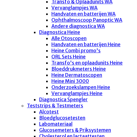
Transfo & Oplaadunits WA
Vervanglampjes WA
Handvaten en batterijen WA
Ophthalmoscoop Panoptic WA
Andere diagnostica WA
Diagnostica Heine
Alle Otoscopen
Handvaten en batterijen Heine
Heine Combi promo's
ORL Sets Heine
Transfo's en oplaadunits Heine
Bloeddrukmeters Heine
Heine Dermatoscopen
Heine Mini 3000
Onderzoekslampen Heine
Vervanglampjes Heine
Diagnostica Spengler
Teststrips & Testmeters
Alcotest
Bloedglucosetesten
Labomateriaal
Glucosemeters & Priksystemen
Cholesterol en lactaattesten