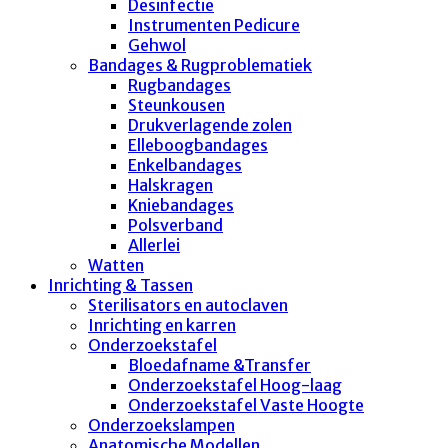
Desinfectie
Instrumenten Pedicure
Gehwol
Bandages & Rugproblematiek
Rugbandages
Steunkousen
Drukverlagende zolen
Elleboogbandages
Enkelbandages
Halskragen
Kniebandages
Polsverband
Allerlei
Watten
Inrichting & Tassen
Sterilisators en autoclaven
Inrichting en karren
Onderzoekstafel
Bloedafname &Transfer
Onderzoekstafel Hoog-laag
Onderzoekstafel Vaste Hoogte
Onderzoekslampen
Anatomische Modellen