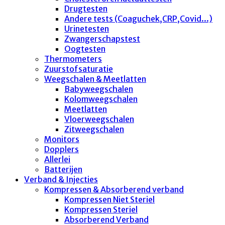
Drugtesten
Andere tests (Coaguchek,CRP,Covid...)
Urinetesten
Zwangerschapstest
Oogtesten
Thermometers
Zuurstofsaturatie
Weegschalen & Meetlatten
Babyweegschalen
Kolomweegschalen
Meetlatten
Vloerweegschalen
Zitweegschalen
Monitors
Dopplers
Allerlei
Batterijen
Verband & Injecties
Kompressen & Absorberend verband
Kompressen Niet Steriel
Kompressen Steriel
Absorberend Verband