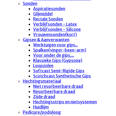
Sonden
Aspiratiesonden
Glijmiddel
Rectale Sonden
Verblijfsonden - Latex
Verblijfsonden - Silicone
Vrouwensonden(kort)
Gipsen & Aanverwanten
Werktuigen voor gips..
Spalken(vinger-been-arm)
Voor onder de gips...
Klassieke Gips (Gypsona)
Loopzolen
Softcast Semi-Rigide Gips
Scotchcast Synthetische Gips
Hechtingsmateriaal
Niet resorbeerbare draad
Resorbeerbare draad
Zijde draad
Hechtingsstrips en nietsystemen
Huidlijm
Pedicure/podoloog