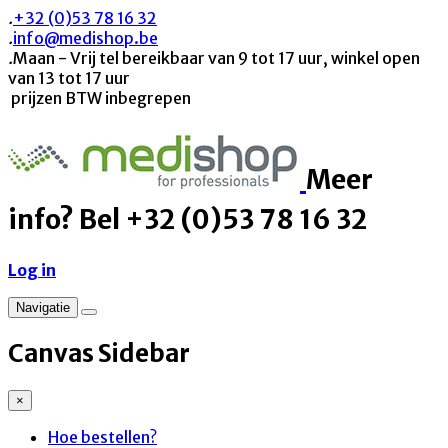
.
+32 (0)53 78 16 32
.
info@medishop.be
.
Maan - Vrij tel bereikbaar van 9 tot 17 uur, winkel open
van 13 tot 17 uur
prijzen BTW inbegrepen
Meer
info? Bel +32 (0)53 78 16 32
Log in
Navigatie
Canvas Sidebar
×
Hoe bestellen?