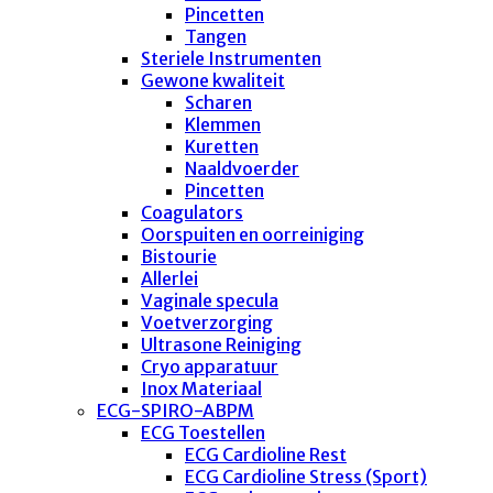
Pincetten
Tangen
Steriele Instrumenten
Gewone kwaliteit
Scharen
Klemmen
Kuretten
Naaldvoerder
Pincetten
Coagulators
Oorspuiten en oorreiniging
Bistourie
Allerlei
Vaginale specula
Voetverzorging
Ultrasone Reiniging
Cryo apparatuur
Inox Materiaal
ECG-SPIRO-ABPM
ECG Toestellen
ECG Cardioline Rest
ECG Cardioline Stress (Sport)