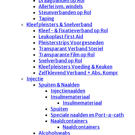
Draagbanden op Rol
Allerlei ivm. windels
Steunverbanden op Rol
Taping
Kleefpleisters & Snelverband
Kleef- & Fixatieverband op Rol
Leukoplast First Aid
Pleisterstrips Voorgesneden
Transparant Verband Steriel
Transparante Film op Rol
Snelverband op Rol
Kleefpleisters Voeding & Keuken
Zelfklevend Verband + Abs. Kompr
Injectie
Spuiten & Naalden
Injectienaalden
Insulinemateriaal
Insulinemateriaal
Spuiten
Speciale naalden en Port-a-cath
Naaldcontainers
Naaldcontainers
Alcoholswabs