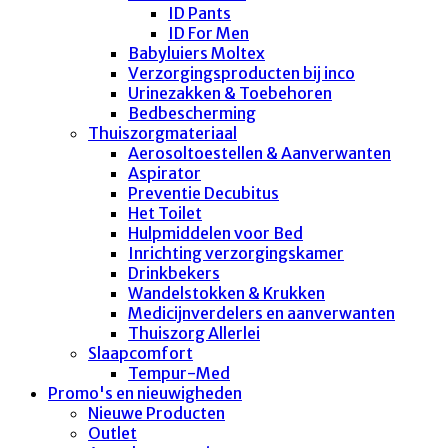
ID Pants
ID For Men
Babyluiers Moltex
Verzorgingsproducten bij inco
Urinezakken & Toebehoren
Bedbescherming
Thuiszorgmateriaal
Aerosoltoestellen & Aanverwanten
Aspirator
Preventie Decubitus
Het Toilet
Hulpmiddelen voor Bed
Inrichting verzorgingskamer
Drinkbekers
Wandelstokken & Krukken
Medicijnverdelers en aanverwanten
Thuiszorg Allerlei
Slaapcomfort
Tempur-Med
Promo's en nieuwigheden
Nieuwe Producten
Outlet