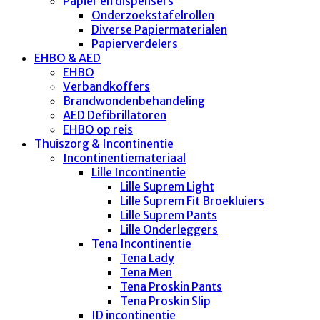
Papier en dispensers
Onderzoekstafelrollen
Diverse Papiermaterialen
Papierverdelers
EHBO & AED
EHBO
Verbandkoffers
Brandwondenbehandeling
AED Defibrillatoren
EHBO op reis
Thuiszorg & Incontinentie
Incontinentiemateriaal
Lille Incontinentie
Lille Suprem Light
Lille Suprem Fit Broekluiers
Lille Suprem Pants
Lille Onderleggers
Tena Incontinentie
Tena Lady
Tena Men
Tena Proskin Pants
Tena Proskin Slip
ID incontinentie