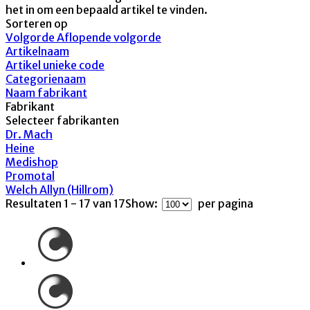
het in om een bepaald artikel te vinden.
Sorteren op
Volgorde Aflopende volgorde
Artikelnaam
Artikel unieke code
Categorienaam
Naam fabrikant
Fabrikant
Selecteer fabrikanten
Dr. Mach
Heine
Medishop
Promotal
Welch Allyn (Hillrom)
Resultaten 1 - 17 van 17
Show:
per pagina