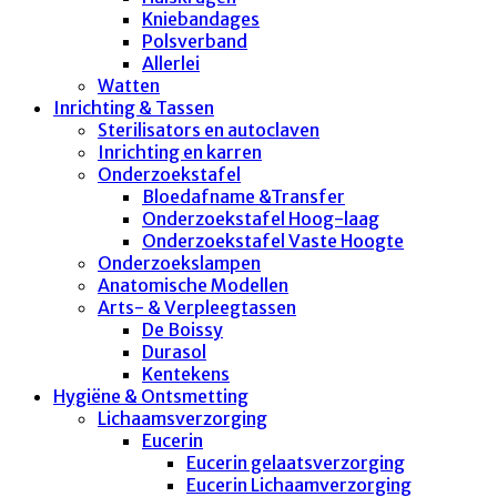
Kniebandages
Polsverband
Allerlei
Watten
Inrichting & Tassen
Sterilisators en autoclaven
Inrichting en karren
Onderzoekstafel
Bloedafname &Transfer
Onderzoekstafel Hoog-laag
Onderzoekstafel Vaste Hoogte
Onderzoekslampen
Anatomische Modellen
Arts- & Verpleegtassen
De Boissy
Durasol
Kentekens
Hygiëne & Ontsmetting
Lichaamsverzorging
Eucerin
Eucerin gelaatsverzorging
Eucerin Lichaamverzorging