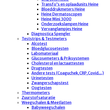
Transfo's en oplaadunits Heine
Bloeddrukmeters Heine
Heine Dermatoscopen
Heine Mini 3000
Onderzoekslampen Heine
Vervanglampjes Heine
Diagnostica Spengler
Teststrips & Testmeters
Alcotest
Bloedglucosetesten
Labomateriaal
Glucosemeters & Priksystemen
Cholesterol en lactaattesten
Drugtesten
Andere tests (Coaguchek,CRP,Covid...)
Urinetesten
Zwangerschapstest
Oogtesten
Thermometers
Zuurstofsaturatie
Weegschalen & Meetlatten
Babyweegschalen