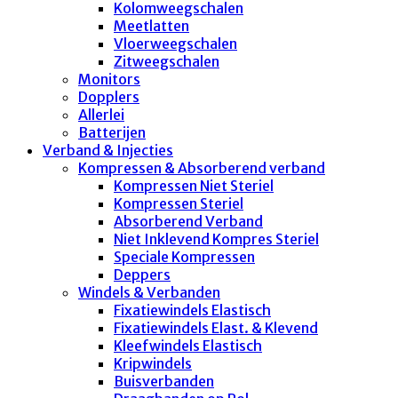
Kolomweegschalen
Meetlatten
Vloerweegschalen
Zitweegschalen
Monitors
Dopplers
Allerlei
Batterijen
Verband & Injecties
Kompressen & Absorberend verband
Kompressen Niet Steriel
Kompressen Steriel
Absorberend Verband
Niet Inklevend Kompres Steriel
Speciale Kompressen
Deppers
Windels & Verbanden
Fixatiewindels Elastisch
Fixatiewindels Elast. & Klevend
Kleefwindels Elastisch
Kripwindels
Buisverbanden