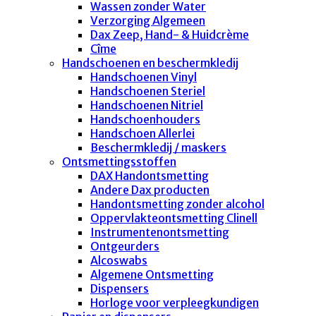
Wassen zonder Water
Verzorging Algemeen
Dax Zeep, Hand- & Huidcrème
Cîme
Handschoenen en beschermkledij
Handschoenen Vinyl
Handschoenen Steriel
Handschoenen Nitriel
Handschoenhouders
Handschoen Allerlei
Beschermkledij / maskers
Ontsmettingsstoffen
DAX Handontsmetting
Andere Dax producten
Handontsmetting zonder alcohol
Oppervlakteontsmetting Clinell
Instrumentenontsmetting
Ontgeurders
Alcoswabs
Algemene Ontsmetting
Dispensers
Horloge voor verpleegkundigen