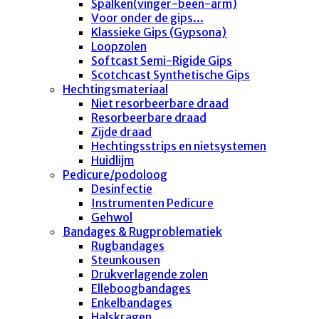
Spalken(vinger-been-arm)
Voor onder de gips...
Klassieke Gips (Gypsona)
Loopzolen
Softcast Semi-Rigide Gips
Scotchcast Synthetische Gips
Hechtingsmateriaal
Niet resorbeerbare draad
Resorbeerbare draad
Zijde draad
Hechtingsstrips en nietsystemen
Huidlijm
Pedicure/podoloog
Desinfectie
Instrumenten Pedicure
Gehwol
Bandages & Rugproblematiek
Rugbandages
Steunkousen
Drukverlagende zolen
Elleboogbandages
Enkelbandages
Halskragen