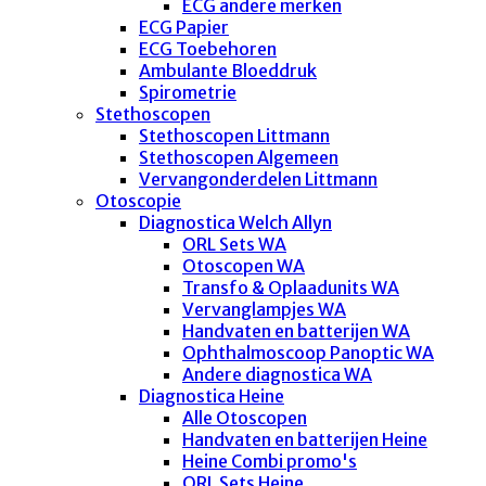
ECG andere merken
ECG Papier
ECG Toebehoren
Ambulante Bloeddruk
Spirometrie
Stethoscopen
Stethoscopen Littmann
Stethoscopen Algemeen
Vervangonderdelen Littmann
Otoscopie
Diagnostica Welch Allyn
ORL Sets WA
Otoscopen WA
Transfo & Oplaadunits WA
Vervanglampjes WA
Handvaten en batterijen WA
Ophthalmoscoop Panoptic WA
Andere diagnostica WA
Diagnostica Heine
Alle Otoscopen
Handvaten en batterijen Heine
Heine Combi promo's
ORL Sets Heine