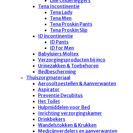
Lille Onderleggers
Tena Incontinentie
Tena Lady
Tena Men
Tena Proskin Pants
Tena Proskin Slip
ID incontinentie
ID Pants
ID For Men
Babyluiers Moltex
Verzorgingsproducten bij inco
Urinezakken & Toebehoren
Bedbescherming
Thuiszorgmateriaal
Aerosoltoestellen & Aanverwanten
Aspirator
Preventie Decubitus
Het Toilet
Hulpmiddelen voor Bed
Inrichting verzorgingskamer
Drinkbekers
Wandelstokken & Krukken
Medicijnverdelers en aanverwanten