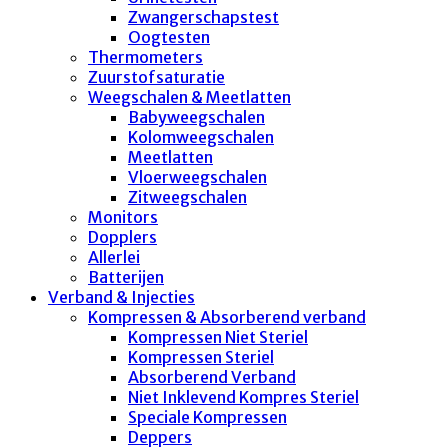
Zwangerschapstest
Oogtesten
Thermometers
Zuurstofsaturatie
Weegschalen & Meetlatten
Babyweegschalen
Kolomweegschalen
Meetlatten
Vloerweegschalen
Zitweegschalen
Monitors
Dopplers
Allerlei
Batterijen
Verband & Injecties
Kompressen & Absorberend verband
Kompressen Niet Steriel
Kompressen Steriel
Absorberend Verband
Niet Inklevend Kompres Steriel
Speciale Kompressen
Deppers