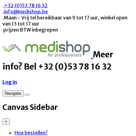
.
+32 (0)53 78 16 32
.
info@medishop.be
.
Maan - Vrij tel bereikbaar van 9 tot 17 uur, winkel open
van 13 tot 17 uur
prijzen BTW inbegrepen
Meer
info? Bel +32 (0)53 78 16 32
Log in
Navigatie
Canvas Sidebar
×
Hoe bestellen?