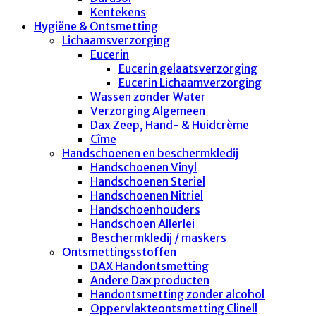
Kentekens
Hygiëne & Ontsmetting
Lichaamsverzorging
Eucerin
Eucerin gelaatsverzorging
Eucerin Lichaamverzorging
Wassen zonder Water
Verzorging Algemeen
Dax Zeep, Hand- & Huidcrème
Cîme
Handschoenen en beschermkledij
Handschoenen Vinyl
Handschoenen Steriel
Handschoenen Nitriel
Handschoenhouders
Handschoen Allerlei
Beschermkledij / maskers
Ontsmettingsstoffen
DAX Handontsmetting
Andere Dax producten
Handontsmetting zonder alcohol
Oppervlakteontsmetting Clinell