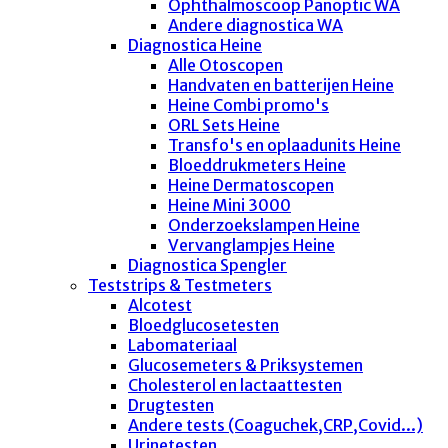
Ophthalmoscoop Panoptic WA
Andere diagnostica WA
Diagnostica Heine
Alle Otoscopen
Handvaten en batterijen Heine
Heine Combi promo's
ORL Sets Heine
Transfo's en oplaadunits Heine
Bloeddrukmeters Heine
Heine Dermatoscopen
Heine Mini 3000
Onderzoekslampen Heine
Vervanglampjes Heine
Diagnostica Spengler
Teststrips & Testmeters
Alcotest
Bloedglucosetesten
Labomateriaal
Glucosemeters & Priksystemen
Cholesterol en lactaattesten
Drugtesten
Andere tests (Coaguchek,CRP,Covid...)
Urinetesten