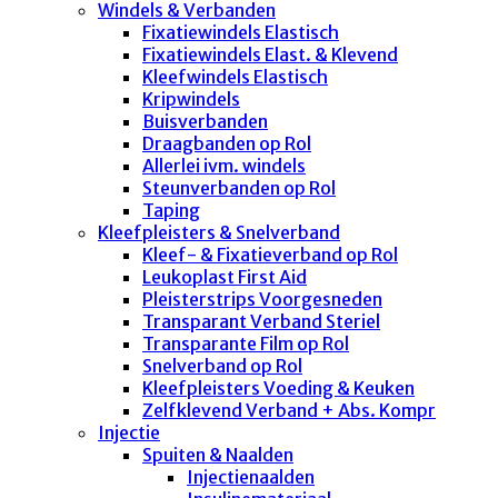
Windels & Verbanden
Fixatiewindels Elastisch
Fixatiewindels Elast. & Klevend
Kleefwindels Elastisch
Kripwindels
Buisverbanden
Draagbanden op Rol
Allerlei ivm. windels
Steunverbanden op Rol
Taping
Kleefpleisters & Snelverband
Kleef- & Fixatieverband op Rol
Leukoplast First Aid
Pleisterstrips Voorgesneden
Transparant Verband Steriel
Transparante Film op Rol
Snelverband op Rol
Kleefpleisters Voeding & Keuken
Zelfklevend Verband + Abs. Kompr
Injectie
Spuiten & Naalden
Injectienaalden