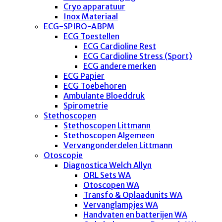
Cryo apparatuur
Inox Materiaal
ECG-SPIRO-ABPM
ECG Toestellen
ECG Cardioline Rest
ECG Cardioline Stress (Sport)
ECG andere merken
ECG Papier
ECG Toebehoren
Ambulante Bloeddruk
Spirometrie
Stethoscopen
Stethoscopen Littmann
Stethoscopen Algemeen
Vervangonderdelen Littmann
Otoscopie
Diagnostica Welch Allyn
ORL Sets WA
Otoscopen WA
Transfo & Oplaadunits WA
Vervanglampjes WA
Handvaten en batterijen WA