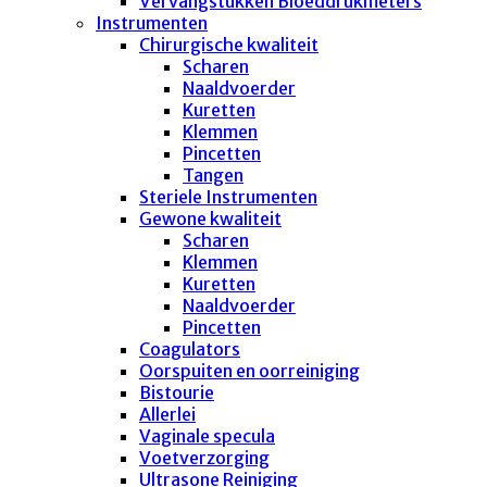
Vervangstukken Bloeddrukmeters
Instrumenten
Chirurgische kwaliteit
Scharen
Naaldvoerder
Kuretten
Klemmen
Pincetten
Tangen
Steriele Instrumenten
Gewone kwaliteit
Scharen
Klemmen
Kuretten
Naaldvoerder
Pincetten
Coagulators
Oorspuiten en oorreiniging
Bistourie
Allerlei
Vaginale specula
Voetverzorging
Ultrasone Reiniging