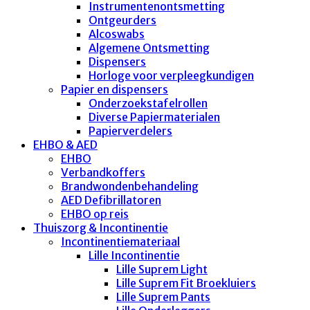
Instrumentenontsmetting
Ontgeurders
Alcoswabs
Algemene Ontsmetting
Dispensers
Horloge voor verpleegkundigen
Papier en dispensers
Onderzoekstafelrollen
Diverse Papiermaterialen
Papierverdelers
EHBO & AED
EHBO
Verbandkoffers
Brandwondenbehandeling
AED Defibrillatoren
EHBO op reis
Thuiszorg & Incontinentie
Incontinentiemateriaal
Lille Incontinentie
Lille Suprem Light
Lille Suprem Fit Broekluiers
Lille Suprem Pants