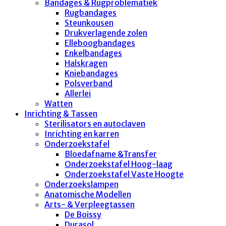
Bandages & Rugproblematiek
Rugbandages
Steunkousen
Drukverlagende zolen
Elleboogbandages
Enkelbandages
Halskragen
Kniebandages
Polsverband
Allerlei
Watten
Inrichting & Tassen
Sterilisators en autoclaven
Inrichting en karren
Onderzoekstafel
Bloedafname &Transfer
Onderzoekstafel Hoog-laag
Onderzoekstafel Vaste Hoogte
Onderzoekslampen
Anatomische Modellen
Arts- & Verpleegtassen
De Boissy
Durasol