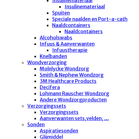
Insulinemateriaal
Insulinemateriaal
Spuiten
Speciale naalden en Port-a-cath
Naaldcontainers
Naaldcontainers
Alcoholswabs
Infuus & Aanverwanten
Infuustherapie
Knelbanden
Wondverzorging
Molnlycke Wondzorg
Smith & Nephew Wondzorg
3M Healthcare Products
Decifera
Lohmann Rauscher Wondzorg
Andere Wondzorgproducten
Verzorgingssets
Verzorgingssets
Aanverwanten sets,velden, ...
Sonden
Aspiratiesonden
Glijmiddel