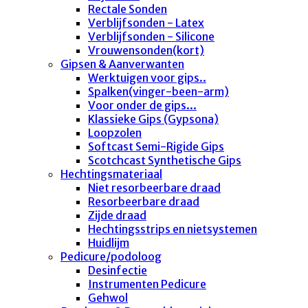
Rectale Sonden
Verblijfsonden - Latex
Verblijfsonden - Silicone
Vrouwensonden(kort)
Gipsen & Aanverwanten
Werktuigen voor gips..
Spalken(vinger-been-arm)
Voor onder de gips...
Klassieke Gips (Gypsona)
Loopzolen
Softcast Semi-Rigide Gips
Scotchcast Synthetische Gips
Hechtingsmateriaal
Niet resorbeerbare draad
Resorbeerbare draad
Zijde draad
Hechtingsstrips en nietsystemen
Huidlijm
Pedicure/podoloog
Desinfectie
Instrumenten Pedicure
Gehwol