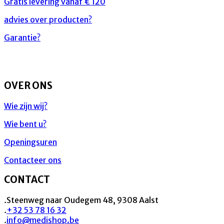
Gratis levering vanaf € 120
advies over producten?
Garantie?
OVER ONS
Wie zijn wij?
Wie bent u?
Openingsuren
Contacteer ons
CONTACT
.
Steenweg naar Oudegem 48, 9308 Aalst
.
+32 53 78 16 32
.
info@medishop.be