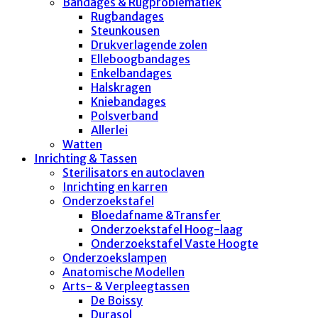
Bandages & Rugproblematiek
Rugbandages
Steunkousen
Drukverlagende zolen
Elleboogbandages
Enkelbandages
Halskragen
Kniebandages
Polsverband
Allerlei
Watten
Inrichting & Tassen
Sterilisators en autoclaven
Inrichting en karren
Onderzoekstafel
Bloedafname &Transfer
Onderzoekstafel Hoog-laag
Onderzoekstafel Vaste Hoogte
Onderzoekslampen
Anatomische Modellen
Arts- & Verpleegtassen
De Boissy
Durasol