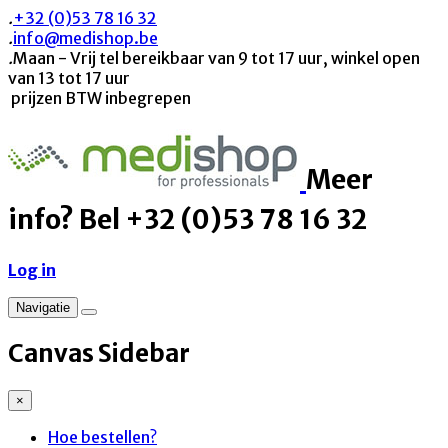
.
+32 (0)53 78 16 32
.
info@medishop.be
.
Maan - Vrij tel bereikbaar van 9 tot 17 uur, winkel open
van 13 tot 17 uur
prijzen BTW inbegrepen
Meer
info? Bel +32 (0)53 78 16 32
Log in
Navigatie
Canvas Sidebar
×
Hoe bestellen?