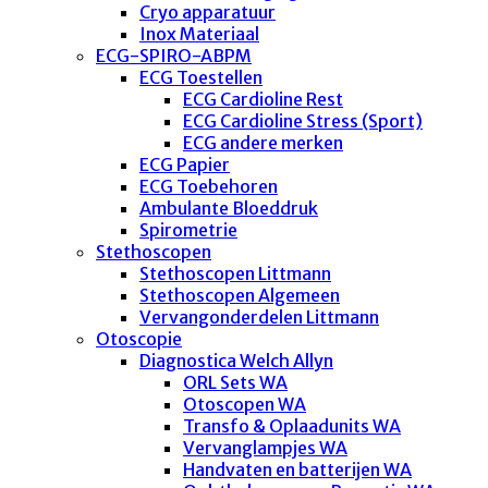
Cryo apparatuur
Inox Materiaal
ECG-SPIRO-ABPM
ECG Toestellen
ECG Cardioline Rest
ECG Cardioline Stress (Sport)
ECG andere merken
ECG Papier
ECG Toebehoren
Ambulante Bloeddruk
Spirometrie
Stethoscopen
Stethoscopen Littmann
Stethoscopen Algemeen
Vervangonderdelen Littmann
Otoscopie
Diagnostica Welch Allyn
ORL Sets WA
Otoscopen WA
Transfo & Oplaadunits WA
Vervanglampjes WA
Handvaten en batterijen WA