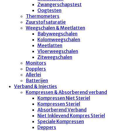
Zwangerschapstest
Oogtesten
Thermometers
Zuurstofsaturatie
Weegschalen & Meetlatten
Babyweegschalen
Kolomweegschalen
Meetlatten
Vloerweegschalen
Zitweegschalen
Monitors
Dopplers
Allerlei
Batterijen
Verband & Injecties
Kompressen & Absorberend verband
Kompressen Niet Steriel
Kompressen Steriel
Absorberend Verband
Niet Inklevend Kompres Steriel
Speciale Kompressen
Deppers