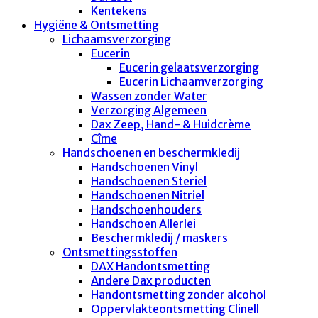
Kentekens
Hygiëne & Ontsmetting
Lichaamsverzorging
Eucerin
Eucerin gelaatsverzorging
Eucerin Lichaamverzorging
Wassen zonder Water
Verzorging Algemeen
Dax Zeep, Hand- & Huidcrème
Cîme
Handschoenen en beschermkledij
Handschoenen Vinyl
Handschoenen Steriel
Handschoenen Nitriel
Handschoenhouders
Handschoen Allerlei
Beschermkledij / maskers
Ontsmettingsstoffen
DAX Handontsmetting
Andere Dax producten
Handontsmetting zonder alcohol
Oppervlakteontsmetting Clinell