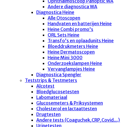
Ophthalmoscoop Panoptic WA
Andere diagnostica WA
Diagnostica Heine
Alle Otoscopen
Handvaten en batterijen Heine
Heine Combi promo's
ORL Sets Heine
Transfo's en oplaadunits Heine
Bloeddrukmeters Heine
Heine Dermatoscopen
Heine Mini 3000
Onderzoekslampen Heine
Vervanglampjes Heine
Diagnostica Spengler
Teststrips & Testmeters
Alcotest
Bloedglucosetesten
Labomateriaal
Glucosemeters & Priksystemen
Cholesterol en lactaattesten
Drugtesten
Andere tests (Coaguchek,CRP,Covid...)
Urinetesten