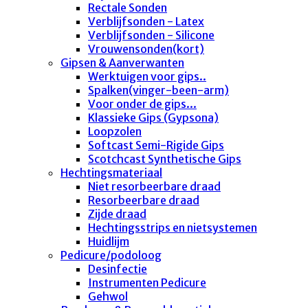
Rectale Sonden
Verblijfsonden - Latex
Verblijfsonden - Silicone
Vrouwensonden(kort)
Gipsen & Aanverwanten
Werktuigen voor gips..
Spalken(vinger-been-arm)
Voor onder de gips...
Klassieke Gips (Gypsona)
Loopzolen
Softcast Semi-Rigide Gips
Scotchcast Synthetische Gips
Hechtingsmateriaal
Niet resorbeerbare draad
Resorbeerbare draad
Zijde draad
Hechtingsstrips en nietsystemen
Huidlijm
Pedicure/podoloog
Desinfectie
Instrumenten Pedicure
Gehwol