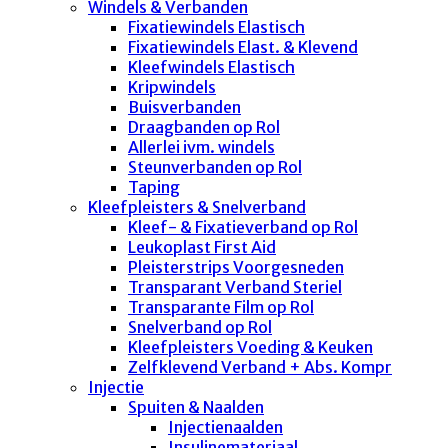
Windels & Verbanden
Fixatiewindels Elastisch
Fixatiewindels Elast. & Klevend
Kleefwindels Elastisch
Kripwindels
Buisverbanden
Draagbanden op Rol
Allerlei ivm. windels
Steunverbanden op Rol
Taping
Kleefpleisters & Snelverband
Kleef- & Fixatieverband op Rol
Leukoplast First Aid
Pleisterstrips Voorgesneden
Transparant Verband Steriel
Transparante Film op Rol
Snelverband op Rol
Kleefpleisters Voeding & Keuken
Zelfklevend Verband + Abs. Kompr
Injectie
Spuiten & Naalden
Injectienaalden
Insulinemateriaal