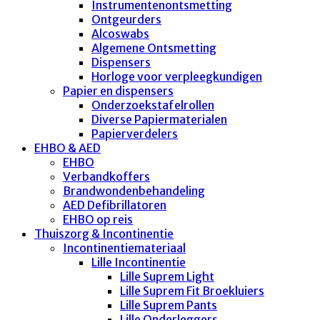
Instrumentenontsmetting
Ontgeurders
Alcoswabs
Algemene Ontsmetting
Dispensers
Horloge voor verpleegkundigen
Papier en dispensers
Onderzoekstafelrollen
Diverse Papiermaterialen
Papierverdelers
EHBO & AED
EHBO
Verbandkoffers
Brandwondenbehandeling
AED Defibrillatoren
EHBO op reis
Thuiszorg & Incontinentie
Incontinentiemateriaal
Lille Incontinentie
Lille Suprem Light
Lille Suprem Fit Broekluiers
Lille Suprem Pants
Lille Onderleggers