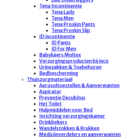
Tena Incontinentie
Tena Lady
Tena Men
Tena Proskin Pants
Tena Proskin Slip
ID incontinentie
ID Pants
ID For Men
Babyluiers Moltex
Verzorgingsproducten bij inco
Urinezakken & Toebehoren
Bedbescherming
Thuiszorgmateriaal
Aerosoltoestellen & Aanverwanten
Aspirator
Preventie Decubitus
Het Toilet
Hulpmiddelen voor Bed
Inrichting verzorgingskamer
Drinkbekers
Wandelstokken & Krukken
Medicijnverdelers en aanverwanten