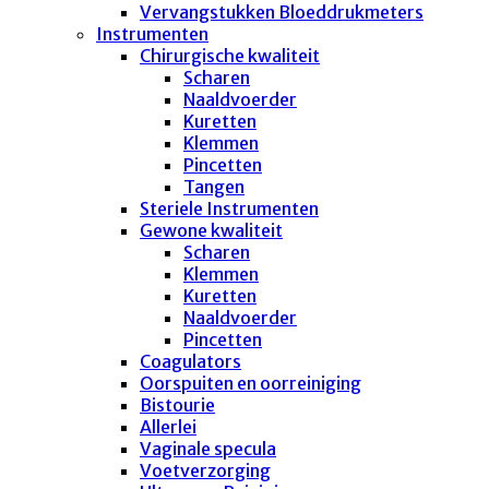
Vervangstukken Bloeddrukmeters
Instrumenten
Chirurgische kwaliteit
Scharen
Naaldvoerder
Kuretten
Klemmen
Pincetten
Tangen
Steriele Instrumenten
Gewone kwaliteit
Scharen
Klemmen
Kuretten
Naaldvoerder
Pincetten
Coagulators
Oorspuiten en oorreiniging
Bistourie
Allerlei
Vaginale specula
Voetverzorging