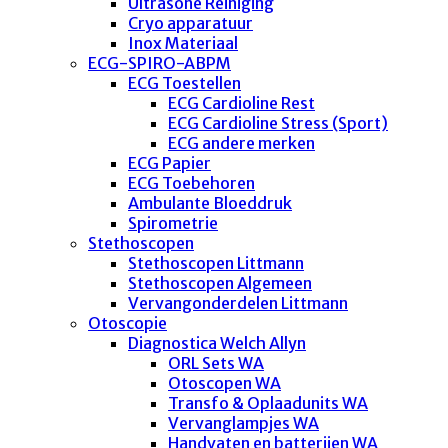
Ultrasone Reiniging
Cryo apparatuur
Inox Materiaal
ECG-SPIRO-ABPM
ECG Toestellen
ECG Cardioline Rest
ECG Cardioline Stress (Sport)
ECG andere merken
ECG Papier
ECG Toebehoren
Ambulante Bloeddruk
Spirometrie
Stethoscopen
Stethoscopen Littmann
Stethoscopen Algemeen
Vervangonderdelen Littmann
Otoscopie
Diagnostica Welch Allyn
ORL Sets WA
Otoscopen WA
Transfo & Oplaadunits WA
Vervanglampjes WA
Handvaten en batterijen WA