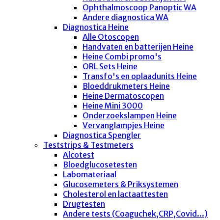
Ophthalmoscoop Panoptic WA
Andere diagnostica WA
Diagnostica Heine
Alle Otoscopen
Handvaten en batterijen Heine
Heine Combi promo's
ORL Sets Heine
Transfo's en oplaadunits Heine
Bloeddrukmeters Heine
Heine Dermatoscopen
Heine Mini 3000
Onderzoekslampen Heine
Vervanglampjes Heine
Diagnostica Spengler
Teststrips & Testmeters
Alcotest
Bloedglucosetesten
Labomateriaal
Glucosemeters & Priksystemen
Cholesterol en lactaattesten
Drugtesten
Andere tests (Coaguchek,CRP,Covid...)