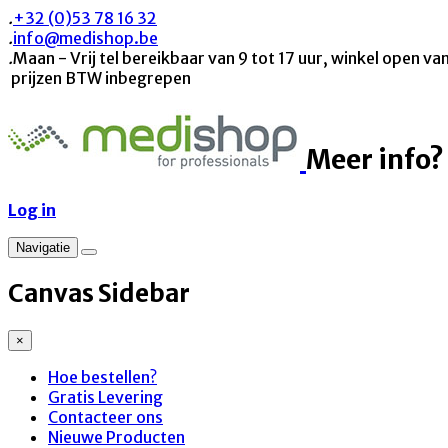
.
+32 (0)53 78 16 32
.
info@medishop.be
.
Maan - Vrij tel bereikbaar van 9 tot 17 uur, winkel open van
prijzen BTW inbegrepen
Meer info?
Log in
Navigatie
Canvas Sidebar
×
Hoe bestellen?
Gratis Levering
Contacteer ons
Nieuwe Producten