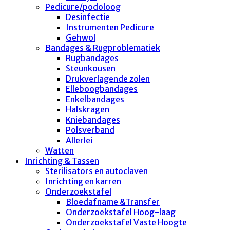
Pedicure/podoloog
Desinfectie
Instrumenten Pedicure
Gehwol
Bandages & Rugproblematiek
Rugbandages
Steunkousen
Drukverlagende zolen
Elleboogbandages
Enkelbandages
Halskragen
Kniebandages
Polsverband
Allerlei
Watten
Inrichting & Tassen
Sterilisators en autoclaven
Inrichting en karren
Onderzoekstafel
Bloedafname &Transfer
Onderzoekstafel Hoog-laag
Onderzoekstafel Vaste Hoogte