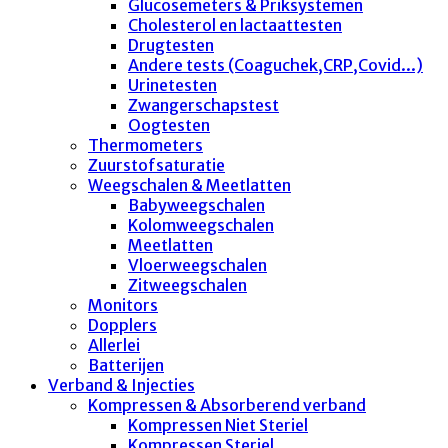
Glucosemeters & Priksystemen
Cholesterol en lactaattesten
Drugtesten
Andere tests (Coaguchek,CRP,Covid...)
Urinetesten
Zwangerschapstest
Oogtesten
Thermometers
Zuurstofsaturatie
Weegschalen & Meetlatten
Babyweegschalen
Kolomweegschalen
Meetlatten
Vloerweegschalen
Zitweegschalen
Monitors
Dopplers
Allerlei
Batterijen
Verband & Injecties
Kompressen & Absorberend verband
Kompressen Niet Steriel
Kompressen Steriel