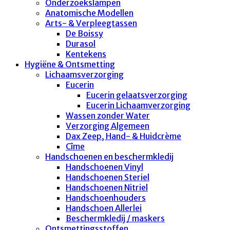
Onderzoekslampen
Anatomische Modellen
Arts- & Verpleegtassen
De Boissy
Durasol
Kentekens
Hygiëne & Ontsmetting
Lichaamsverzorging
Eucerin
Eucerin gelaatsverzorging
Eucerin Lichaamverzorging
Wassen zonder Water
Verzorging Algemeen
Dax Zeep, Hand- & Huidcrème
Cîme
Handschoenen en beschermkledij
Handschoenen Vinyl
Handschoenen Steriel
Handschoenen Nitriel
Handschoenhouders
Handschoen Allerlei
Beschermkledij / maskers
Ontsmettingsstoffen