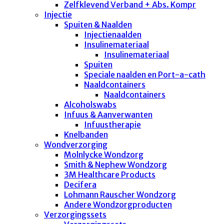
Zelfklevend Verband + Abs. Kompr
Injectie
Spuiten & Naalden
Injectienaalden
Insulinemateriaal
Insulinemateriaal
Spuiten
Speciale naalden en Port-a-cath
Naaldcontainers
Naaldcontainers
Alcoholswabs
Infuus & Aanverwanten
Infuustherapie
Knelbanden
Wondverzorging
Molnlycke Wondzorg
Smith & Nephew Wondzorg
3M Healthcare Products
Decifera
Lohmann Rauscher Wondzorg
Andere Wondzorgproducten
Verzorgingssets