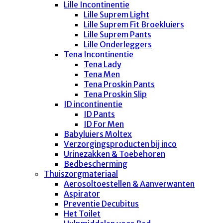
Lille Incontinentie
Lille Suprem Light
Lille Suprem Fit Broekluiers
Lille Suprem Pants
Lille Onderleggers
Tena Incontinentie
Tena Lady
Tena Men
Tena Proskin Pants
Tena Proskin Slip
ID incontinentie
ID Pants
ID For Men
Babyluiers Moltex
Verzorgingsproducten bij inco
Urinezakken & Toebehoren
Bedbescherming
Thuiszorgmateriaal
Aerosoltoestellen & Aanverwanten
Aspirator
Preventie Decubitus
Het Toilet