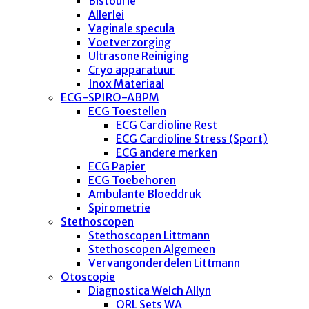
Bistourie
Allerlei
Vaginale specula
Voetverzorging
Ultrasone Reiniging
Cryo apparatuur
Inox Materiaal
ECG-SPIRO-ABPM
ECG Toestellen
ECG Cardioline Rest
ECG Cardioline Stress (Sport)
ECG andere merken
ECG Papier
ECG Toebehoren
Ambulante Bloeddruk
Spirometrie
Stethoscopen
Stethoscopen Littmann
Stethoscopen Algemeen
Vervangonderdelen Littmann
Otoscopie
Diagnostica Welch Allyn
ORL Sets WA