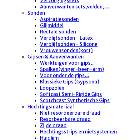
Verzorgingssets
Aanverwanten sets,velden, ...
Sonden
Aspiratiesonden
Glijmiddel
Rectale Sonden
Verblijfsonden - Latex
Verblijfsonden - Silicone
Vrouwensonden(kort)
Gipsen & Aanverwanten
Werktuigen voor gips..
Spalken(vinger-been-arm)
Voor onder de gips...
Klassieke Gips (Gypsona)
Loopzolen
Softcast Semi-Rigide Gips
Scotchcast Synthetische Gips
Hechtingsmateriaal
Niet resorbeerbare draad
Resorbeerbare draad
Zijde draad
Hechtingsstrips en nietsystemen
Huidlijm