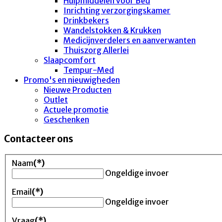
Hulpmiddelen voor Bed
Inrichting verzorgingskamer
Drinkbekers
Wandelstokken & Krukken
Medicijnverdelers en aanverwanten
Thuiszorg Allerlei
Slaapcomfort
Tempur-Med
Promo's en nieuwigheden
Nieuwe Producten
Outlet
Actuele promotie
Geschenken
Contacteer ons
Naam
(*)
Ongeldige invoer
Email
(*)
Ongeldige invoer
Vraag
(*)