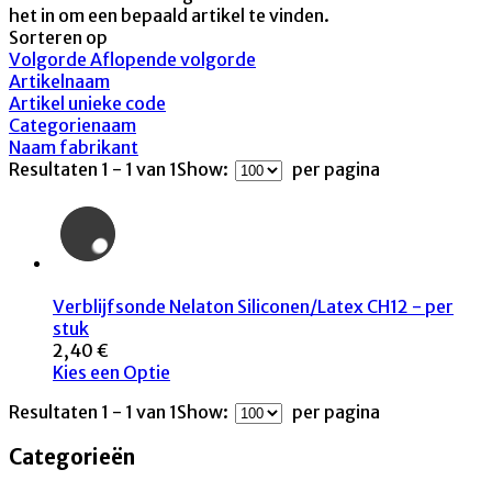
het in om een bepaald artikel te vinden.
Sorteren op
Volgorde Aflopende volgorde
Artikelnaam
Artikel unieke code
Categorienaam
Naam fabrikant
Resultaten 1 - 1 van 1
Show:
per pagina
Verblijfsonde Nelaton Siliconen/Latex CH12 - per
stuk
2,40 €
Kies een Optie
Resultaten 1 - 1 van 1
Show:
per pagina
Categorieën