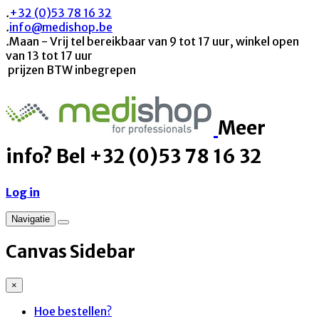
.
+32 (0)53 78 16 32
.
info@medishop.be
.
Maan - Vrij tel bereikbaar van 9 tot 17 uur, winkel open
van 13 tot 17 uur
prijzen BTW inbegrepen
Meer
info? Bel +32 (0)53 78 16 32
Log in
Navigatie
Canvas Sidebar
×
Hoe bestellen?