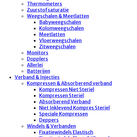
Thermometers
Zuurstofsaturatie
Weegschalen & Meetlatten
Babyweegschalen
Kolomweegschalen
Meetlatten
Vloerweegschalen
Zitweegschalen
Monitors
Dopplers
Allerlei
Batterijen
Verband & Injecties
Kompressen & Absorberend verband
Kompressen Niet Steriel
Kompressen Steriel
Absorberend Verband
Niet Inklevend Kompres Steriel
Speciale Kompressen
Deppers
Windels & Verbanden
Fixatiewindels Elastisch