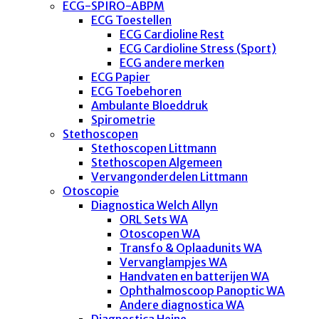
ECG-SPIRO-ABPM
ECG Toestellen
ECG Cardioline Rest
ECG Cardioline Stress (Sport)
ECG andere merken
ECG Papier
ECG Toebehoren
Ambulante Bloeddruk
Spirometrie
Stethoscopen
Stethoscopen Littmann
Stethoscopen Algemeen
Vervangonderdelen Littmann
Otoscopie
Diagnostica Welch Allyn
ORL Sets WA
Otoscopen WA
Transfo & Oplaadunits WA
Vervanglampjes WA
Handvaten en batterijen WA
Ophthalmoscoop Panoptic WA
Andere diagnostica WA
Diagnostica Heine