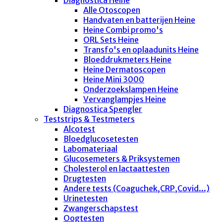
Alle Otoscopen
Handvaten en batterijen Heine
Heine Combi promo's
ORL Sets Heine
Transfo's en oplaadunits Heine
Bloeddrukmeters Heine
Heine Dermatoscopen
Heine Mini 3000
Onderzoekslampen Heine
Vervanglampjes Heine
Diagnostica Spengler
Teststrips & Testmeters
Alcotest
Bloedglucosetesten
Labomateriaal
Glucosemeters & Priksystemen
Cholesterol en lactaattesten
Drugtesten
Andere tests (Coaguchek,CRP,Covid...)
Urinetesten
Zwangerschapstest
Oogtesten