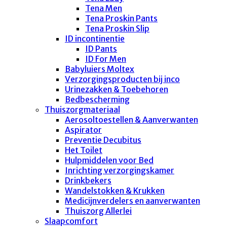
Tena Men
Tena Proskin Pants
Tena Proskin Slip
ID incontinentie
ID Pants
ID For Men
Babyluiers Moltex
Verzorgingsproducten bij inco
Urinezakken & Toebehoren
Bedbescherming
Thuiszorgmateriaal
Aerosoltoestellen & Aanverwanten
Aspirator
Preventie Decubitus
Het Toilet
Hulpmiddelen voor Bed
Inrichting verzorgingskamer
Drinkbekers
Wandelstokken & Krukken
Medicijnverdelers en aanverwanten
Thuiszorg Allerlei
Slaapcomfort