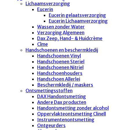
Lichaamsverzorging
Eucerin
Eucerin gelaatsverzorging
Eucerin Lichaamverzorging
Wassen zonder Water
Verzorging Algemeen
Dax Zeep, Hand- & Huidcrème
Cîme
Handschoenen en beschermkledij
Handschoenen Vinyl
Handschoenen Steriel
Handschoenen Nitriel
Handschoenhouders
Handschoen Allerlei
Beschermkledij / maskers
Ontsmettingsstoffen
DAX Handontsmetting
Andere Dax producten
Handontsmetting zonder alcohol
Oppervlakteontsmetting Clinell
Instrumentenontsmetting
Ontgeurders