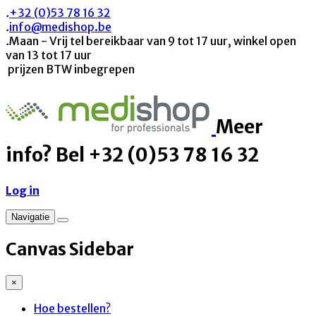
.
+32 (0)53 78 16 32
.
info@medishop.be
.
Maan - Vrij tel bereikbaar van 9 tot 17 uur, winkel open
van 13 tot 17 uur
prijzen BTW inbegrepen
Meer
info? Bel +32 (0)53 78 16 32
Log in
Navigatie
Canvas Sidebar
×
Hoe bestellen?