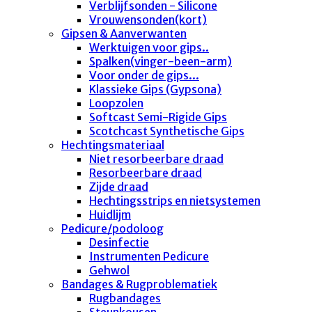
Verblijfsonden - Silicone
Vrouwensonden(kort)
Gipsen & Aanverwanten
Werktuigen voor gips..
Spalken(vinger-been-arm)
Voor onder de gips...
Klassieke Gips (Gypsona)
Loopzolen
Softcast Semi-Rigide Gips
Scotchcast Synthetische Gips
Hechtingsmateriaal
Niet resorbeerbare draad
Resorbeerbare draad
Zijde draad
Hechtingsstrips en nietsystemen
Huidlijm
Pedicure/podoloog
Desinfectie
Instrumenten Pedicure
Gehwol
Bandages & Rugproblematiek
Rugbandages
Steunkousen