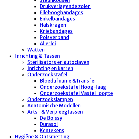
Drukverlagende zolen
Elleboogbandages
Enkelbandages
Halskragen
Kniebandages
Polsverband
Allerlei
Watten
Inrichting & Tassen
Sterilisators en autoclaven
Inrichting en karren
Onderzoekstafel
Bloedafname &Transfer
Onderzoekstafel Hoog-laag
Onderzoekstafel Vaste Hoogte
Onderzoekslampen
Anatomische Modellen
Arts- & Verpleegtassen
De Boissy
Durasol
Kentekens
Hygiëne & Ontsmetting