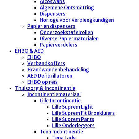
Alcoswabs
Algemene Ontsmetting
Dispensers
Horloge voor verpleegkundigen
Papier en dispensers
Onderzoekstafelrollen
Diverse Papiermaterialen
Papierverdelers
EHBO & AED
EHBO
Verbandkoffers
Brandwondenbehandeling
AED Defibrillatoren
EHBO op reis
Thuiszorg & Incontinentie
Incontinentiemateriaal
Lille Incontinentie
Lille Suprem Light
Lille Suprem Fit Broekluiers
Lille Suprem Pants
Lille Onderleggers
Tena Incontinentie
Tena Lady