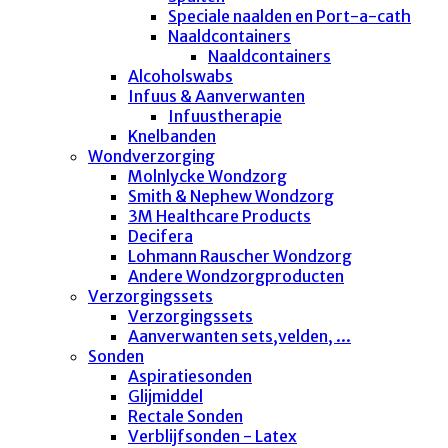
Speciale naalden en Port-a-cath
Naaldcontainers
Naaldcontainers
Alcoholswabs
Infuus & Aanverwanten
Infuustherapie
Knelbanden
Wondverzorging
Molnlycke Wondzorg
Smith & Nephew Wondzorg
3M Healthcare Products
Decifera
Lohmann Rauscher Wondzorg
Andere Wondzorgproducten
Verzorgingssets
Verzorgingssets
Aanverwanten sets,velden, ...
Sonden
Aspiratiesonden
Glijmiddel
Rectale Sonden
Verblijfsonden - Latex