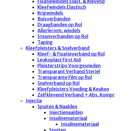
Fixatiewindels Elast. & Klevend
Kleefwindels Elastisch
Kripwindels
Buisverbanden
Draagbanden op Rol
Allerlei ivm. windels
Steunverbanden op Rol
Taping
Kleefpleisters & Snelverband
Kleef- & Fixatieverband op Rol
Leukoplast First Aid
Pleisterstrips Voorgesneden
Transparant Verband Steriel
Transparante Film op Rol
Snelverband op Rol
Kleefpleisters Voeding & Keuken
Zelfklevend Verband + Abs. Kompr
Injectie
Spuiten & Naalden
Injectienaalden
Insulinemateriaal
Insulinemateriaal
Spuiten