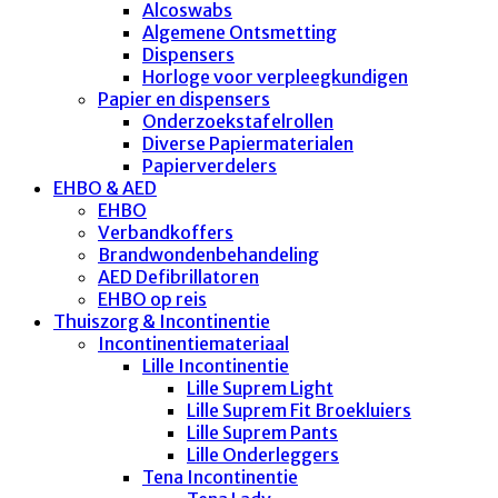
Alcoswabs
Algemene Ontsmetting
Dispensers
Horloge voor verpleegkundigen
Papier en dispensers
Onderzoekstafelrollen
Diverse Papiermaterialen
Papierverdelers
EHBO & AED
EHBO
Verbandkoffers
Brandwondenbehandeling
AED Defibrillatoren
EHBO op reis
Thuiszorg & Incontinentie
Incontinentiemateriaal
Lille Incontinentie
Lille Suprem Light
Lille Suprem Fit Broekluiers
Lille Suprem Pants
Lille Onderleggers
Tena Incontinentie