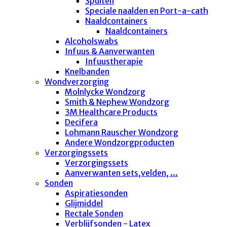
Spuiten
Speciale naalden en Port-a-cath
Naaldcontainers
Naaldcontainers
Alcoholswabs
Infuus & Aanverwanten
Infuustherapie
Knelbanden
Wondverzorging
Molnlycke Wondzorg
Smith & Nephew Wondzorg
3M Healthcare Products
Decifera
Lohmann Rauscher Wondzorg
Andere Wondzorgproducten
Verzorgingssets
Verzorgingssets
Aanverwanten sets,velden, ...
Sonden
Aspiratiesonden
Glijmiddel
Rectale Sonden
Verblijfsonden - Latex