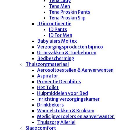
Tena Lady
Tena Men
Tena Proskin Pants
Tena Proskin Slip
ID incontinentie
ID Pants
ID For Men
Babyluiers Moltex
Verzorgingsproducten bij inco
Urinezakken & Toebehoren
Bedbescherming
Thuiszorgmateriaal
Aerosoltoestellen & Aanverwanten
Aspirator
Preventie Decubitus
Het Toilet
Hulpmiddelen voor Bed
Inrichting verzorgingskamer
Drinkbekers
Wandelstokken & Krukken
Medicijnverdelers en aanverwanten
Thuiszorg Allerlei
Slaapcomfort