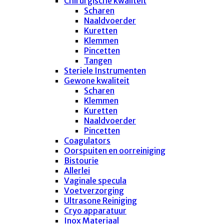
Chirurgische kwaliteit
Scharen
Naaldvoerder
Kuretten
Klemmen
Pincetten
Tangen
Steriele Instrumenten
Gewone kwaliteit
Scharen
Klemmen
Kuretten
Naaldvoerder
Pincetten
Coagulators
Oorspuiten en oorreiniging
Bistourie
Allerlei
Vaginale specula
Voetverzorging
Ultrasone Reiniging
Cryo apparatuur
Inox Materiaal