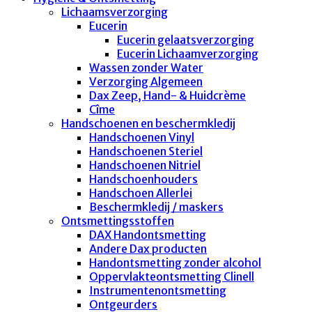
Lichaamsverzorging
Eucerin
Eucerin gelaatsverzorging
Eucerin Lichaamverzorging
Wassen zonder Water
Verzorging Algemeen
Dax Zeep, Hand- & Huidcrème
Cîme
Handschoenen en beschermkledij
Handschoenen Vinyl
Handschoenen Steriel
Handschoenen Nitriel
Handschoenhouders
Handschoen Allerlei
Beschermkledij / maskers
Ontsmettingsstoffen
DAX Handontsmetting
Andere Dax producten
Handontsmetting zonder alcohol
Oppervlakteontsmetting Clinell
Instrumentenontsmetting
Ontgeurders