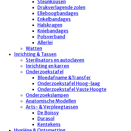
Steunkousen
Drukverlagende zolen
Elleboogbandages
Enkelbandages
Halskragen
Kniebandages
Polsverband
Allerlei
Watten
Inrichting & Tassen
Sterilisators en autoclaven
Inrichting en karren
Onderzoekstafel
Bloedafname &Transfer
Onderzoekstafel Hoog-laag
Onderzoekstafel Vaste Hoogte
Onderzoekslampen
Anatomische Modellen
Arts- & Verpleegtassen
De Boissy
Durasol
Kentekens
Hygiëne & Ontsmetting