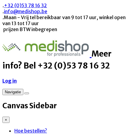
.
+32 (0)53 78 16 32
.
info@medishop.be
.
Maan - Vrij tel bereikbaar van 9 tot 17 uur, winkel open
van 13 tot 17 uur
prijzen BTW inbegrepen
Meer
info? Bel +32 (0)53 78 16 32
Log in
Navigatie
Canvas Sidebar
×
Hoe bestellen?