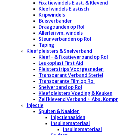
Fixatiewindels Elast. & Klevend
Kleefwindels Elastisch
Kripwindels
Buisverbanden
Draagbanden op Rol
Allerlei ivm. windels
Steunverbanden op Rol
Taping
Kleefpleisters & Snelverband
Kleef- & Fixatieverband op Rol
Leukoplast First Aid
Pleisterstrips Voorgesneden
Transparant Verband Steriel
Transparante Film op Rol
Snelverband op Rol
Kleefpleisters Voeding & Keuken
Zelfklevend Verband + Abs. Kompr
Injectie
Spuiten & Naalden
Injectienaalden
Insulinemateriaal
Insulinemateriaal