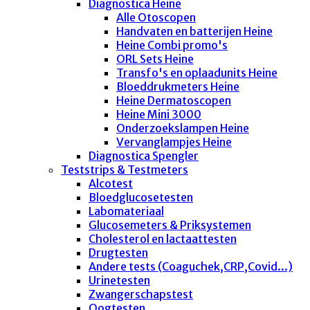
Diagnostica Heine
Alle Otoscopen
Handvaten en batterijen Heine
Heine Combi promo's
ORL Sets Heine
Transfo's en oplaadunits Heine
Bloeddrukmeters Heine
Heine Dermatoscopen
Heine Mini 3000
Onderzoekslampen Heine
Vervanglampjes Heine
Diagnostica Spengler
Teststrips & Testmeters
Alcotest
Bloedglucosetesten
Labomateriaal
Glucosemeters & Priksystemen
Cholesterol en lactaattesten
Drugtesten
Andere tests (Coaguchek,CRP,Covid...)
Urinetesten
Zwangerschapstest
Oogtesten