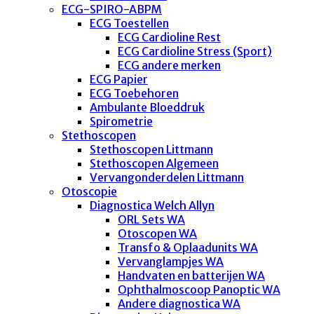
ECG-SPIRO-ABPM
ECG Toestellen
ECG Cardioline Rest
ECG Cardioline Stress (Sport)
ECG andere merken
ECG Papier
ECG Toebehoren
Ambulante Bloeddruk
Spirometrie
Stethoscopen
Stethoscopen Littmann
Stethoscopen Algemeen
Vervangonderdelen Littmann
Otoscopie
Diagnostica Welch Allyn
ORL Sets WA
Otoscopen WA
Transfo & Oplaadunits WA
Vervanglampjes WA
Handvaten en batterijen WA
Ophthalmoscoop Panoptic WA
Andere diagnostica WA