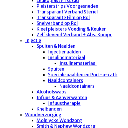
Leukoplast First Aid
Pleisterstrips Voorgesneden
Transparant Verband Steriel
Transparante Film op Rol
Snelverband op Rol
Kleefpleisters Voeding & Keuken
Zelfklevend Verband + Abs. Kompr
Injectie
Spuiten & Naalden
Injectienaalden
Insulinemateriaal
Insulinemateriaal
Spuiten
Speciale naalden en Port-a-cath
Naaldcontainers
Naaldcontainers
Alcoholswabs
Infuus & Aanverwanten
Infuustherapie
Knelbanden
Wondverzorging
Molnlycke Wondzorg
Smith & Nephew Wondzorg