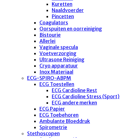
Kuretten
Naaldvoerder
Pincetten
Coagulators
Oorspuiten en oorreiniging
Bistourie
Allerlei
Vaginale specula
Voetverzorging
Ultrasone Reiniging
Cryo apparatuur
Inox Materiaal
ECG-SPIRO-ABPM
ECG Toestellen
ECG Cardioline Rest
ECG Cardioline Stress (Sport)
ECG andere merken
ECG Papier
ECG Toebehoren
Ambulante Bloeddruk
Spirometrie
Stethoscopen