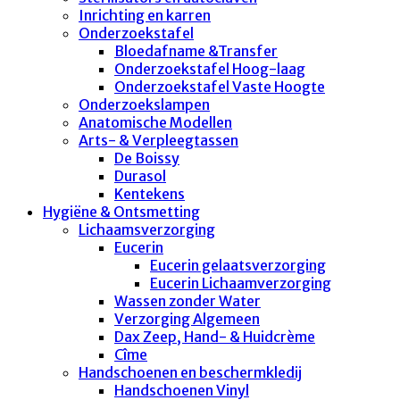
Inrichting en karren
Onderzoekstafel
Bloedafname &Transfer
Onderzoekstafel Hoog-laag
Onderzoekstafel Vaste Hoogte
Onderzoekslampen
Anatomische Modellen
Arts- & Verpleegtassen
De Boissy
Durasol
Kentekens
Hygiëne & Ontsmetting
Lichaamsverzorging
Eucerin
Eucerin gelaatsverzorging
Eucerin Lichaamverzorging
Wassen zonder Water
Verzorging Algemeen
Dax Zeep, Hand- & Huidcrème
Cîme
Handschoenen en beschermkledij
Handschoenen Vinyl