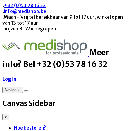
.
+32 (0)53 78 16 32
.
info@medishop.be
.
Maan - Vrij tel bereikbaar van 9 tot 17 uur, winkel open
van 13 tot 17 uur
prijzen BTW inbegrepen
Meer
info? Bel +32 (0)53 78 16 32
Log in
Navigatie
Canvas Sidebar
×
Hoe bestellen?