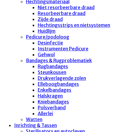
Hechtingsmateriaal
Niet resorbeerbare draad
Resorbeerbare draad
Zijde draad
Hechtingsstrips en nietsystemen
Huidlijm
Pedicure/podoloog
Desinfectie
Instrumenten Pedicure
Gehwol
Bandages & Rugproblematiek
Rugbandages
Steunkousen
Drukverlagende zolen
Elleboogbandages
Enkelbandages
Halskragen
Kniebandages
Polsverband
Allerlei
Watten
Inrichting & Tassen
Sterilisators en autoclaven