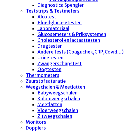
Diagnostica Spengler
Teststrips & Testmeters
Alcotest
Bloedglucosetesten
Labomateriaal
Glucosemeters & Priksystemen
Cholesterol en lactaattesten
Drugtesten
Andere tests (Coaguchek,CRP,Covid...)
Urinetesten
Zwangerschapstest
Oogtesten
Thermometers
Zuurstofsaturatie
Weegschalen & Meetlatten
Babyweegschalen
Kolomweegschalen
Meetlatten
Vloerweegschalen
Zitweegschalen
Monitors
Dopplers