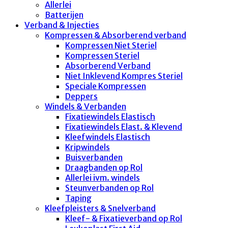
Allerlei
Batterijen
Verband & Injecties
Kompressen & Absorberend verband
Kompressen Niet Steriel
Kompressen Steriel
Absorberend Verband
Niet Inklevend Kompres Steriel
Speciale Kompressen
Deppers
Windels & Verbanden
Fixatiewindels Elastisch
Fixatiewindels Elast. & Klevend
Kleefwindels Elastisch
Kripwindels
Buisverbanden
Draagbanden op Rol
Allerlei ivm. windels
Steunverbanden op Rol
Taping
Kleefpleisters & Snelverband
Kleef- & Fixatieverband op Rol