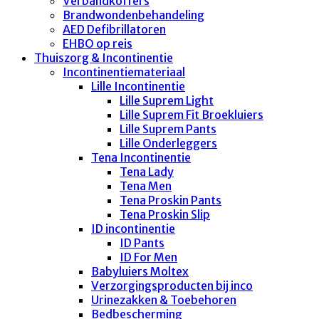
Verbandkoffers
Brandwondenbehandeling
AED Defibrillatoren
EHBO op reis
Thuiszorg & Incontinentie
Incontinentiemateriaal
Lille Incontinentie
Lille Suprem Light
Lille Suprem Fit Broekluiers
Lille Suprem Pants
Lille Onderleggers
Tena Incontinentie
Tena Lady
Tena Men
Tena Proskin Pants
Tena Proskin Slip
ID incontinentie
ID Pants
ID For Men
Babyluiers Moltex
Verzorgingsproducten bij inco
Urinezakken & Toebehoren
Bedbescherming