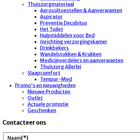
Thuiszorgmateriaal
Aerosoltoestellen & Aanverwanten
Aspirator
Preventie Decubitus
Het Toilet
Hulpmiddelen voor Bed
Inrichting verzorgingskamer
Drinkbekers
Wandelstokken & Krukken
Medicijnverdelers en aanverwanten
Thuiszorg Allerlei
Slaapcomfort
Tempur-Med
Promo's en nieuwigheden
Nieuwe Producten
Outlet
Actuele promotie
Geschenken
Contacteer ons
Naam
(*)