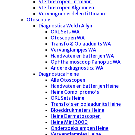
Stethoscopen Littmann
Stethoscopen Algemeen
Vervangonderdelen Littmann
Otoscopie
Diagnostica Welch Allyn
ORL Sets WA
Otoscopen WA
Transfo & Oplaadunits WA
Vervanglampjes WA
Handvaten en batterijen WA
Ophthalmoscoop Panoptic WA
Andere diagnostica WA
Diagnostica Heine
Alle Otoscopen
Handvaten en batterijen Heine
Heine Combi promo's
ORL Sets Heine
Transfo's en oplaadunits Heine
Bloeddrukmeters Heine
Heine Dermatoscopen
Heine Mini 3000
Onderzoekslampen Heine
Vervanglampjes Heine