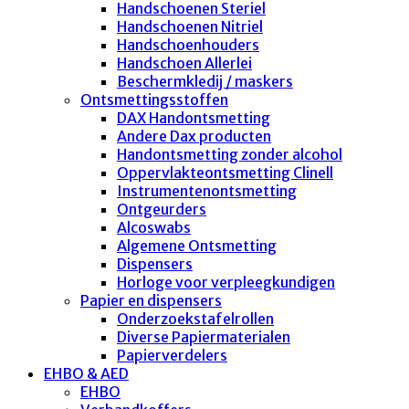
Handschoenen Steriel
Handschoenen Nitriel
Handschoenhouders
Handschoen Allerlei
Beschermkledij / maskers
Ontsmettingsstoffen
DAX Handontsmetting
Andere Dax producten
Handontsmetting zonder alcohol
Oppervlakteontsmetting Clinell
Instrumentenontsmetting
Ontgeurders
Alcoswabs
Algemene Ontsmetting
Dispensers
Horloge voor verpleegkundigen
Papier en dispensers
Onderzoekstafelrollen
Diverse Papiermaterialen
Papierverdelers
EHBO & AED
EHBO