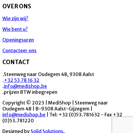
OVER ONS
Wie zijn wij?
Wie bent u?
Openingsuren
Contacteer ons
CONTACT
.
Steenweg naar Oudegem 48, 9308 Aalst
.
+32 53 78 16 32
.
info@medishop.be
.
prijzen BTW inbegrepen
Copyright © 2023 | MediShop | Steenweg naar
Oudegem 48 | B-9308 Aalst-Gijzegem |
info@medishop.be
| Tel: +32 (0)53.781632 - Fax +32
(0)53.781220
Designed by
Solid Solutions
.