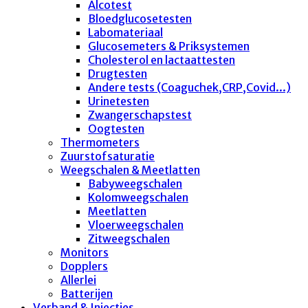
Alcotest
Bloedglucosetesten
Labomateriaal
Glucosemeters & Priksystemen
Cholesterol en lactaattesten
Drugtesten
Andere tests (Coaguchek,CRP,Covid...)
Urinetesten
Zwangerschapstest
Oogtesten
Thermometers
Zuurstofsaturatie
Weegschalen & Meetlatten
Babyweegschalen
Kolomweegschalen
Meetlatten
Vloerweegschalen
Zitweegschalen
Monitors
Dopplers
Allerlei
Batterijen
Verband & Injecties