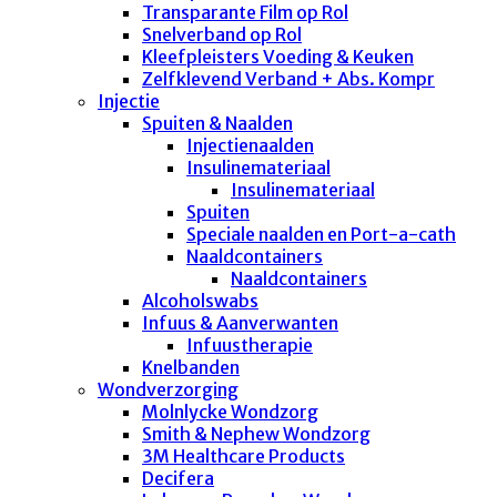
Transparante Film op Rol
Snelverband op Rol
Kleefpleisters Voeding & Keuken
Zelfklevend Verband + Abs. Kompr
Injectie
Spuiten & Naalden
Injectienaalden
Insulinemateriaal
Insulinemateriaal
Spuiten
Speciale naalden en Port-a-cath
Naaldcontainers
Naaldcontainers
Alcoholswabs
Infuus & Aanverwanten
Infuustherapie
Knelbanden
Wondverzorging
Molnlycke Wondzorg
Smith & Nephew Wondzorg
3M Healthcare Products
Decifera