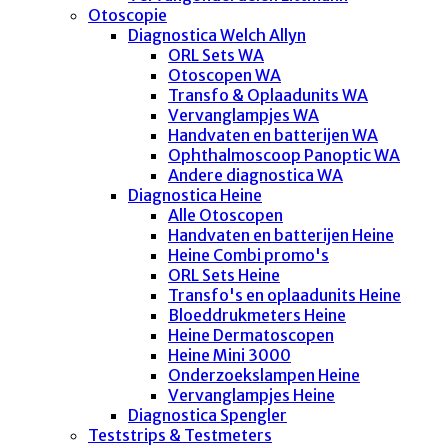
Otoscopie
Diagnostica Welch Allyn
ORL Sets WA
Otoscopen WA
Transfo & Oplaadunits WA
Vervanglampjes WA
Handvaten en batterijen WA
Ophthalmoscoop Panoptic WA
Andere diagnostica WA
Diagnostica Heine
Alle Otoscopen
Handvaten en batterijen Heine
Heine Combi promo's
ORL Sets Heine
Transfo's en oplaadunits Heine
Bloeddrukmeters Heine
Heine Dermatoscopen
Heine Mini 3000
Onderzoekslampen Heine
Vervanglampjes Heine
Diagnostica Spengler
Teststrips & Testmeters