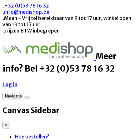
.
+32 (0)53 78 16 32
.
info@medishop.be
.
Maan - Vrij tel bereikbaar van 9 tot 17 uur, winkel open
van 13 tot 17 uur
prijzen BTW inbegrepen
Meer
info? Bel +32 (0)53 78 16 32
Log in
Navigatie
Canvas Sidebar
×
Hoe bestellen?