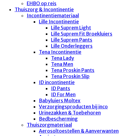
EHBO op reis
Thuiszorg & Incontinentie
Incontinentiemateriaal
Lille Incontinentie
Lille Suprem Light
Lille Suprem Fit Broekluiers
Lille Suprem Pants
Lille Onderleggers
Tena Incontinentie
Tena Lady
Tena Men
Tena Proskin Pants
Tena Proskin Slip
ID incontinentie
ID Pants
ID For Men
Babyluiers Moltex
Verzorgingsproducten bij inco
Urinezakken & Toebehoren
Bedbescherming
Thuiszorgmateriaal
Aerosoltoestellen & Aanverwanten