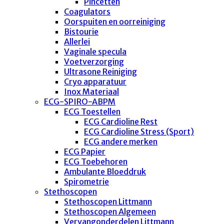
Pincetten
Coagulators
Oorspuiten en oorreiniging
Bistourie
Allerlei
Vaginale specula
Voetverzorging
Ultrasone Reiniging
Cryo apparatuur
Inox Materiaal
ECG-SPIRO-ABPM
ECG Toestellen
ECG Cardioline Rest
ECG Cardioline Stress (Sport)
ECG andere merken
ECG Papier
ECG Toebehoren
Ambulante Bloeddruk
Spirometrie
Stethoscopen
Stethoscopen Littmann
Stethoscopen Algemeen
Vervangonderdelen Littmann