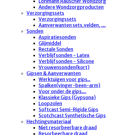
Lohmann Rauscher Wondzorg
Andere Wondzorgproducten
Verzorgingssets
Verzorgingssets
Aanverwanten sets,velden, ...
Sonden
Aspiratiesonden
Glijmiddel
Rectale Sonden
Verblijfsonden - Latex
Verblijfsonden - Silicone
Vrouwensonden(kort)
Gipsen & Aanverwanten
Werktuigen voor gips..
Spalken(vinger-been-arm)
Voor onder de gips...
Klassieke Gips (Gypsona)
Loopzolen
Softcast Semi-Rigide Gips
Scotchcast Synthetische Gips
Hechtingsmateriaal
Niet resorbeerbare draad
Resorbeerbare draad