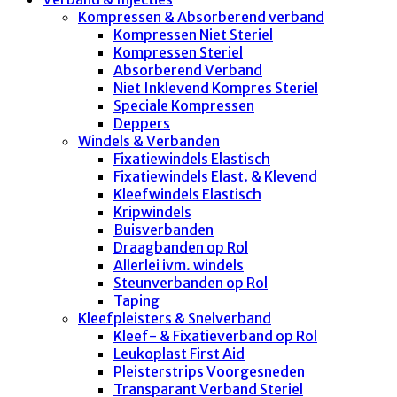
Kompressen & Absorberend verband
Kompressen Niet Steriel
Kompressen Steriel
Absorberend Verband
Niet Inklevend Kompres Steriel
Speciale Kompressen
Deppers
Windels & Verbanden
Fixatiewindels Elastisch
Fixatiewindels Elast. & Klevend
Kleefwindels Elastisch
Kripwindels
Buisverbanden
Draagbanden op Rol
Allerlei ivm. windels
Steunverbanden op Rol
Taping
Kleefpleisters & Snelverband
Kleef- & Fixatieverband op Rol
Leukoplast First Aid
Pleisterstrips Voorgesneden
Transparant Verband Steriel