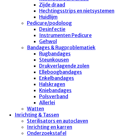
Zijde draad
Hechtingsstrips en nietsystemen
Huidlijm
Pedicure/podoloog
Desinfectie
Instrumenten Pedicure
Gehwol
Bandages & Rugproblematiek
Rugbandages
Steunkousen
Drukverlagende zolen
Elleboogbandages
Enkelbandages
Halskragen
Kniebandages
Polsverband
Allerlei
Watten
Inrichting & Tassen
Sterilisators en autoclaven
Inrichting en karren
Onderzoekstafel