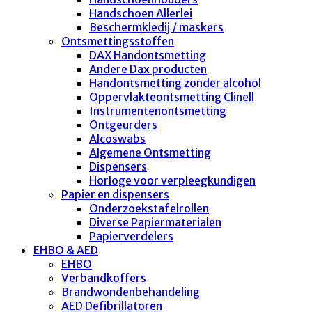
Handschoen Allerlei
Beschermkledij / maskers
Ontsmettingsstoffen
DAX Handontsmetting
Andere Dax producten
Handontsmetting zonder alcohol
Oppervlakteontsmetting Clinell
Instrumentenontsmetting
Ontgeurders
Alcoswabs
Algemene Ontsmetting
Dispensers
Horloge voor verpleegkundigen
Papier en dispensers
Onderzoekstafelrollen
Diverse Papiermaterialen
Papierverdelers
EHBO & AED
EHBO
Verbandkoffers
Brandwondenbehandeling
AED Defibrillatoren