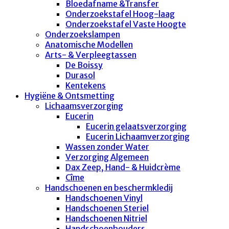
Bloedafname &Transfer
Onderzoekstafel Hoog-laag
Onderzoekstafel Vaste Hoogte
Onderzoekslampen
Anatomische Modellen
Arts- & Verpleegtassen
De Boissy
Durasol
Kentekens
Hygiëne & Ontsmetting
Lichaamsverzorging
Eucerin
Eucerin gelaatsverzorging
Eucerin Lichaamverzorging
Wassen zonder Water
Verzorging Algemeen
Dax Zeep, Hand- & Huidcrème
Cîme
Handschoenen en beschermkledij
Handschoenen Vinyl
Handschoenen Steriel
Handschoenen Nitriel
Handschoenhouders