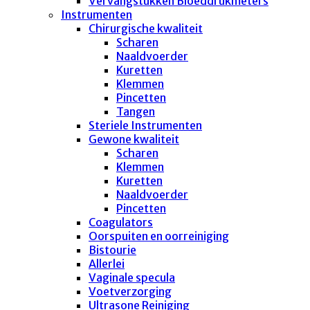
Vervangstukken Bloeddrukmeters
Instrumenten
Chirurgische kwaliteit
Scharen
Naaldvoerder
Kuretten
Klemmen
Pincetten
Tangen
Steriele Instrumenten
Gewone kwaliteit
Scharen
Klemmen
Kuretten
Naaldvoerder
Pincetten
Coagulators
Oorspuiten en oorreiniging
Bistourie
Allerlei
Vaginale specula
Voetverzorging
Ultrasone Reiniging