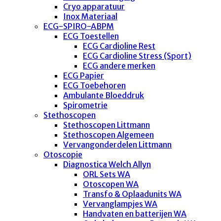
Cryo apparatuur
Inox Materiaal
ECG-SPIRO-ABPM
ECG Toestellen
ECG Cardioline Rest
ECG Cardioline Stress (Sport)
ECG andere merken
ECG Papier
ECG Toebehoren
Ambulante Bloeddruk
Spirometrie
Stethoscopen
Stethoscopen Littmann
Stethoscopen Algemeen
Vervangonderdelen Littmann
Otoscopie
Diagnostica Welch Allyn
ORL Sets WA
Otoscopen WA
Transfo & Oplaadunits WA
Vervanglampjes WA
Handvaten en batterijen WA