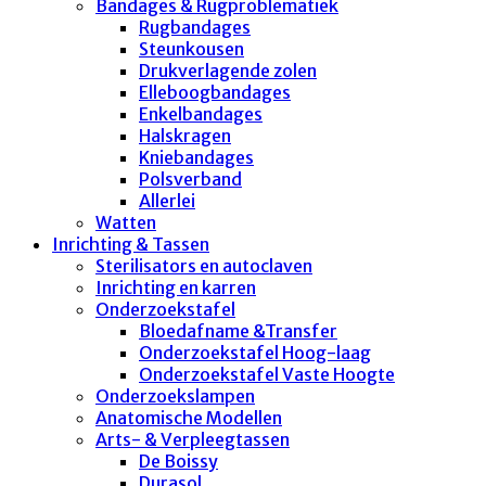
Bandages & Rugproblematiek
Rugbandages
Steunkousen
Drukverlagende zolen
Elleboogbandages
Enkelbandages
Halskragen
Kniebandages
Polsverband
Allerlei
Watten
Inrichting & Tassen
Sterilisators en autoclaven
Inrichting en karren
Onderzoekstafel
Bloedafname &Transfer
Onderzoekstafel Hoog-laag
Onderzoekstafel Vaste Hoogte
Onderzoekslampen
Anatomische Modellen
Arts- & Verpleegtassen
De Boissy
Durasol