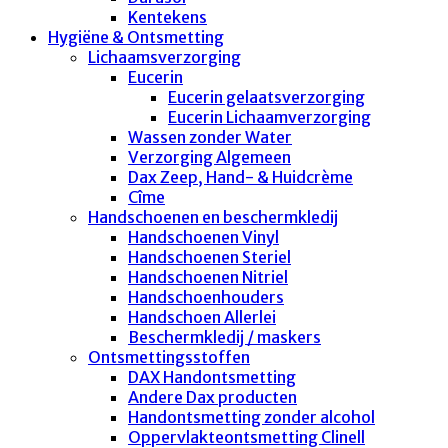
Kentekens
Hygiëne & Ontsmetting
Lichaamsverzorging
Eucerin
Eucerin gelaatsverzorging
Eucerin Lichaamverzorging
Wassen zonder Water
Verzorging Algemeen
Dax Zeep, Hand- & Huidcrème
Cîme
Handschoenen en beschermkledij
Handschoenen Vinyl
Handschoenen Steriel
Handschoenen Nitriel
Handschoenhouders
Handschoen Allerlei
Beschermkledij / maskers
Ontsmettingsstoffen
DAX Handontsmetting
Andere Dax producten
Handontsmetting zonder alcohol
Oppervlakteontsmetting Clinell