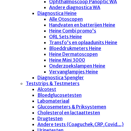
Ophthalmoscoop Panoptic WA
Andere diagnostica WA
Diagnostica Heine
Alle Otoscopen
Handvaten en batterijen Heine
Heine Combi promo's
ORL Sets Heine
Transfo's en oplaadunits Heine
Bloeddrukmeters Heine
Heine Dermatoscopen
Heine Mini 3000
Onderzoekslampen Heine
Vervanglampjes Heine
Diagnostica Spengler
Teststrips & Testmeters
Alcotest
Bloedglucosetesten
Labomateriaal
Glucosemeters & Priksystemen
Cholesterol en lactaattesten
Drugtesten
Andere tests (Coaguchek,CRP,Covid...)
Urinetesten