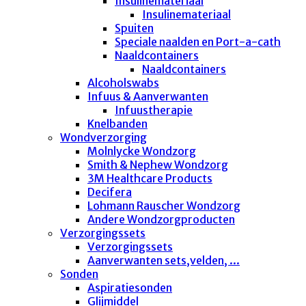
Insulinemateriaal
Insulinemateriaal
Spuiten
Speciale naalden en Port-a-cath
Naaldcontainers
Naaldcontainers
Alcoholswabs
Infuus & Aanverwanten
Infuustherapie
Knelbanden
Wondverzorging
Molnlycke Wondzorg
Smith & Nephew Wondzorg
3M Healthcare Products
Decifera
Lohmann Rauscher Wondzorg
Andere Wondzorgproducten
Verzorgingssets
Verzorgingssets
Aanverwanten sets,velden, ...
Sonden
Aspiratiesonden
Glijmiddel