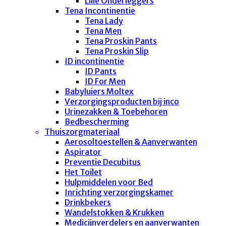
Lille Onderleggers
Tena Incontinentie
Tena Lady
Tena Men
Tena Proskin Pants
Tena Proskin Slip
ID incontinentie
ID Pants
ID For Men
Babyluiers Moltex
Verzorgingsproducten bij inco
Urinezakken & Toebehoren
Bedbescherming
Thuiszorgmateriaal
Aerosoltoestellen & Aanverwanten
Aspirator
Preventie Decubitus
Het Toilet
Hulpmiddelen voor Bed
Inrichting verzorgingskamer
Drinkbekers
Wandelstokken & Krukken
Medicijnverdelers en aanverwanten