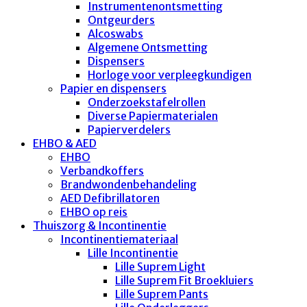
Instrumentenontsmetting
Ontgeurders
Alcoswabs
Algemene Ontsmetting
Dispensers
Horloge voor verpleegkundigen
Papier en dispensers
Onderzoekstafelrollen
Diverse Papiermaterialen
Papierverdelers
EHBO & AED
EHBO
Verbandkoffers
Brandwondenbehandeling
AED Defibrillatoren
EHBO op reis
Thuiszorg & Incontinentie
Incontinentiemateriaal
Lille Incontinentie
Lille Suprem Light
Lille Suprem Fit Broekluiers
Lille Suprem Pants