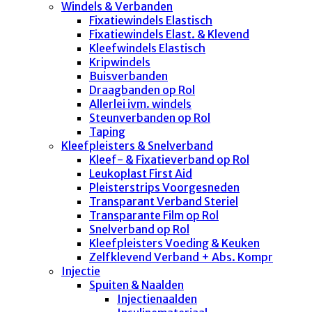
Windels & Verbanden
Fixatiewindels Elastisch
Fixatiewindels Elast. & Klevend
Kleefwindels Elastisch
Kripwindels
Buisverbanden
Draagbanden op Rol
Allerlei ivm. windels
Steunverbanden op Rol
Taping
Kleefpleisters & Snelverband
Kleef- & Fixatieverband op Rol
Leukoplast First Aid
Pleisterstrips Voorgesneden
Transparant Verband Steriel
Transparante Film op Rol
Snelverband op Rol
Kleefpleisters Voeding & Keuken
Zelfklevend Verband + Abs. Kompr
Injectie
Spuiten & Naalden
Injectienaalden