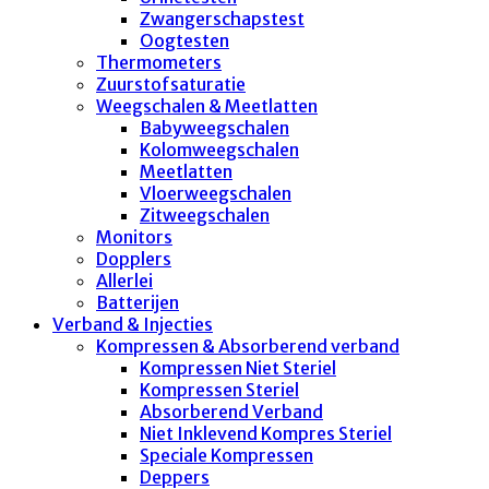
Zwangerschapstest
Oogtesten
Thermometers
Zuurstofsaturatie
Weegschalen & Meetlatten
Babyweegschalen
Kolomweegschalen
Meetlatten
Vloerweegschalen
Zitweegschalen
Monitors
Dopplers
Allerlei
Batterijen
Verband & Injecties
Kompressen & Absorberend verband
Kompressen Niet Steriel
Kompressen Steriel
Absorberend Verband
Niet Inklevend Kompres Steriel
Speciale Kompressen
Deppers