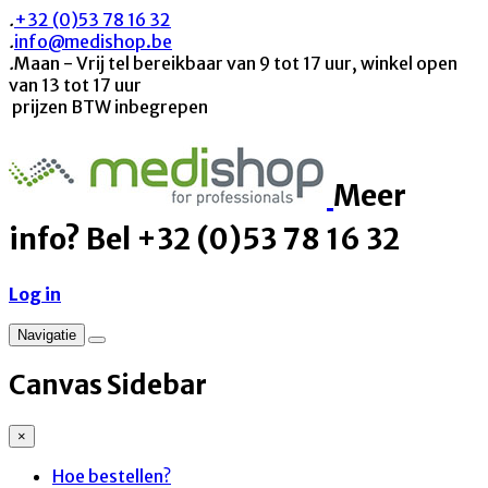
.
+32 (0)53 78 16 32
.
info@medishop.be
.
Maan - Vrij tel bereikbaar van 9 tot 17 uur, winkel open
van 13 tot 17 uur
prijzen BTW inbegrepen
Meer
info? Bel +32 (0)53 78 16 32
Log in
Navigatie
Canvas Sidebar
×
Hoe bestellen?