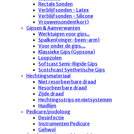
Rectale Sonden
Verblijfsonden - Latex
Verblijfsonden - Silicone
Vrouwensonden(kort)
Gipsen & Aanverwanten
Werktuigen voor gips..
Spalken(vinger-been-arm)
Voor onder de gips...
Klassieke Gips (Gypsona)
Loopzolen
Softcast Semi-Rigide Gips
Scotchcast Synthetische Gips
Hechtingsmateriaal
Niet resorbeerbare draad
Resorbeerbare draad
Zijde draad
Hechtingsstrips en nietsystemen
Huidlijm
Pedicure/podoloog
Desinfectie
Instrumenten Pedicure
Gehwol