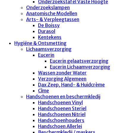
Onderzoekstafel Vaste Hoogte
Onderzoekslampen
Anatomische Modellen
Arts- & Verpleegtassen
De Boissy
Durasol
Kentekens
Hygiëne & Ontsmetting
Lichaamsverzorging
Eucerin
Eucerin gelaatsverzorging
Eucerin Lichaamverzorging
Wassen zonder Water
Verzorging Algemeen
Dax Zeep, Hand- & Huidcrème
Cîme
Handschoenen en beschermkledij
Handschoenen Vinyl
Handschoenen Steriel
Handschoenen Nitriel
Handschoenhouders
Handschoen Allerlei
Beschermkledij / maskers