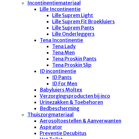
Incontinentiemateriaal
Lille Incontinentie
Lille Suprem Light
Lille Suprem Fit Broekluiers
Lille Suprem Pants
Lille Onderleggers
Tena Incontinentie
Tena Lady
Tena Men
Tena Proskin Pants
Tena Proskin Slip
ID incontinentie
ID Pants
ID For Men
Babyluiers Moltex
Verzorgingsproducten bij inco
Urinezakken & Toebehoren
Bedbescherming
Thuiszorgmateriaal
Aerosoltoestellen & Aanverwanten
Aspirator
Preventie Decubitus