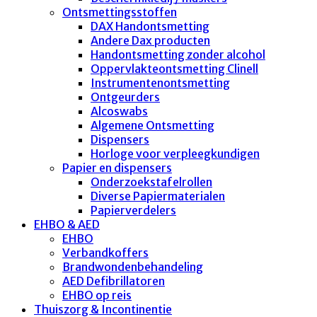
Ontsmettingsstoffen
DAX Handontsmetting
Andere Dax producten
Handontsmetting zonder alcohol
Oppervlakteontsmetting Clinell
Instrumentenontsmetting
Ontgeurders
Alcoswabs
Algemene Ontsmetting
Dispensers
Horloge voor verpleegkundigen
Papier en dispensers
Onderzoekstafelrollen
Diverse Papiermaterialen
Papierverdelers
EHBO & AED
EHBO
Verbandkoffers
Brandwondenbehandeling
AED Defibrillatoren
EHBO op reis
Thuiszorg & Incontinentie