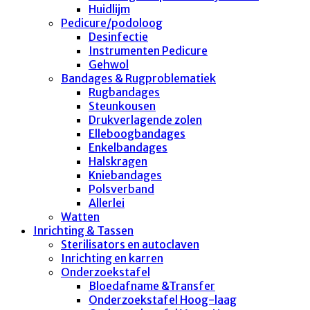
Huidlijm
Pedicure/podoloog
Desinfectie
Instrumenten Pedicure
Gehwol
Bandages & Rugproblematiek
Rugbandages
Steunkousen
Drukverlagende zolen
Elleboogbandages
Enkelbandages
Halskragen
Kniebandages
Polsverband
Allerlei
Watten
Inrichting & Tassen
Sterilisators en autoclaven
Inrichting en karren
Onderzoekstafel
Bloedafname &Transfer
Onderzoekstafel Hoog-laag