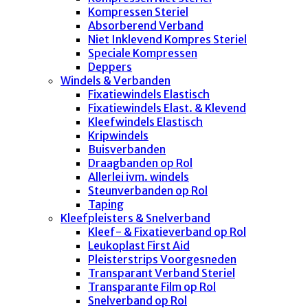
Kompressen Steriel
Absorberend Verband
Niet Inklevend Kompres Steriel
Speciale Kompressen
Deppers
Windels & Verbanden
Fixatiewindels Elastisch
Fixatiewindels Elast. & Klevend
Kleefwindels Elastisch
Kripwindels
Buisverbanden
Draagbanden op Rol
Allerlei ivm. windels
Steunverbanden op Rol
Taping
Kleefpleisters & Snelverband
Kleef- & Fixatieverband op Rol
Leukoplast First Aid
Pleisterstrips Voorgesneden
Transparant Verband Steriel
Transparante Film op Rol
Snelverband op Rol