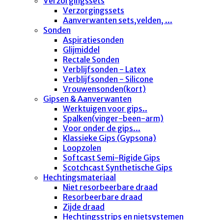
Verzorgingssets
Verzorgingssets
Aanverwanten sets,velden, ...
Sonden
Aspiratiesonden
Glijmiddel
Rectale Sonden
Verblijfsonden - Latex
Verblijfsonden - Silicone
Vrouwensonden(kort)
Gipsen & Aanverwanten
Werktuigen voor gips..
Spalken(vinger-been-arm)
Voor onder de gips...
Klassieke Gips (Gypsona)
Loopzolen
Softcast Semi-Rigide Gips
Scotchcast Synthetische Gips
Hechtingsmateriaal
Niet resorbeerbare draad
Resorbeerbare draad
Zijde draad
Hechtingsstrips en nietsystemen