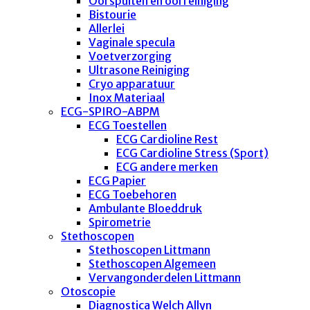
Oorspuiten en oorreiniging
Bistourie
Allerlei
Vaginale specula
Voetverzorging
Ultrasone Reiniging
Cryo apparatuur
Inox Materiaal
ECG-SPIRO-ABPM
ECG Toestellen
ECG Cardioline Rest
ECG Cardioline Stress (Sport)
ECG andere merken
ECG Papier
ECG Toebehoren
Ambulante Bloeddruk
Spirometrie
Stethoscopen
Stethoscopen Littmann
Stethoscopen Algemeen
Vervangonderdelen Littmann
Otoscopie
Diagnostica Welch Allyn