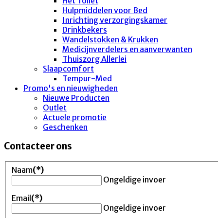
Het Toilet
Hulpmiddelen voor Bed
Inrichting verzorgingskamer
Drinkbekers
Wandelstokken & Krukken
Medicijnverdelers en aanverwanten
Thuiszorg Allerlei
Slaapcomfort
Tempur-Med
Promo's en nieuwigheden
Nieuwe Producten
Outlet
Actuele promotie
Geschenken
Contacteer ons
Naam
(*)
Ongeldige invoer
Email
(*)
Ongeldige invoer