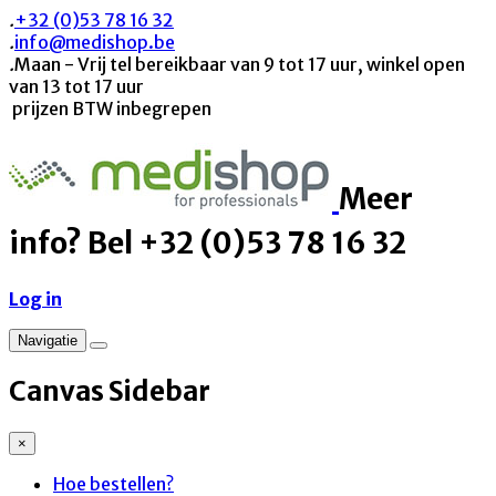
.
+32 (0)53 78 16 32
.
info@medishop.be
.
Maan - Vrij tel bereikbaar van 9 tot 17 uur, winkel open
van 13 tot 17 uur
prijzen BTW inbegrepen
Meer
info? Bel +32 (0)53 78 16 32
Log in
Navigatie
Canvas Sidebar
×
Hoe bestellen?