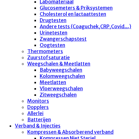
Labomateriaal
Glucosemeters & Priksystemen
Cholesterol en lactaattesten
Drugtesten
Andere tests (Coaguchek,CRP,Covid...)
Urinetesten
Zwangerschapstest
Oogtesten
Thermometers
Zuurstofsaturatie
Weegschalen & Meetlatten
Babyweegschalen
Kolomweegschalen
Meetlatten
Vloerweegschalen
Zitweegschalen
Monitors
Dopplers
Allerlei
Batterijen
Verband & Injecties
Kompressen & Absorberend verband
Kompressen Niet Steriel