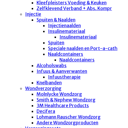
Kleefpleisters Voeding & Keuken
Zelfklevend Verband + Abs. Kompr
Injectie
Spuiten & Naalden
Injectienaalden
Insulinemateriaal
Insulinemateriaal
Spuiten
Speciale naalden en Port-a-cath
Naaldcontainers
Naaldcontainers
Alcoholswabs
Infuus & Aanverwanten
Infuustherapie
Knelbanden
Wondverzorging
Molnlycke Wondzorg
Smith & Nephew Wondzorg
3M Healthcare Products
Decifera
Lohmann Rauscher Wondzorg
Andere Wondzorgproducten