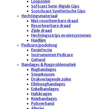
Loopzolen
Softcast Semi-Rigide Gips
Scotchcast Synthetische Gips
Hechtingsmateriaal
Niet resorbeerbare draad
Resorbeerbare draad
Zijde draad
Hechtingsstrips en nietsystemen
Huidlijm
Pedicure/podoloog
Desinfectie
Instrumenten Pedicure
Gehwol
Bandages & Rugproblematiek
Rugbandages
Steunkousen
Drukverlagende zolen
Elleboogbandages
Enkelbandages
Halskragen
Kniebandages
Polsverband
Allerlei