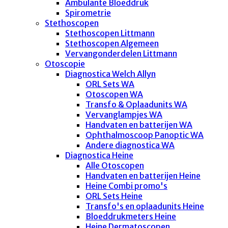
Ambulante Bloeddruk
Spirometrie
Stethoscopen
Stethoscopen Littmann
Stethoscopen Algemeen
Vervangonderdelen Littmann
Otoscopie
Diagnostica Welch Allyn
ORL Sets WA
Otoscopen WA
Transfo & Oplaadunits WA
Vervanglampjes WA
Handvaten en batterijen WA
Ophthalmoscoop Panoptic WA
Andere diagnostica WA
Diagnostica Heine
Alle Otoscopen
Handvaten en batterijen Heine
Heine Combi promo's
ORL Sets Heine
Transfo's en oplaadunits Heine
Bloeddrukmeters Heine
Heine Dermatoscopen