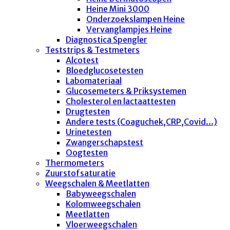
Heine Mini 3000
Onderzoekslampen Heine
Vervanglampjes Heine
Diagnostica Spengler
Teststrips & Testmeters
Alcotest
Bloedglucosetesten
Labomateriaal
Glucosemeters & Priksystemen
Cholesterol en lactaattesten
Drugtesten
Andere tests (Coaguchek,CRP,Covid...)
Urinetesten
Zwangerschapstest
Oogtesten
Thermometers
Zuurstofsaturatie
Weegschalen & Meetlatten
Babyweegschalen
Kolomweegschalen
Meetlatten
Vloerweegschalen