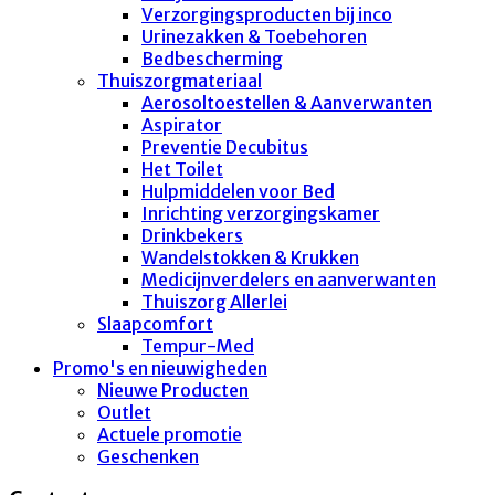
Verzorgingsproducten bij inco
Urinezakken & Toebehoren
Bedbescherming
Thuiszorgmateriaal
Aerosoltoestellen & Aanverwanten
Aspirator
Preventie Decubitus
Het Toilet
Hulpmiddelen voor Bed
Inrichting verzorgingskamer
Drinkbekers
Wandelstokken & Krukken
Medicijnverdelers en aanverwanten
Thuiszorg Allerlei
Slaapcomfort
Tempur-Med
Promo's en nieuwigheden
Nieuwe Producten
Outlet
Actuele promotie
Geschenken