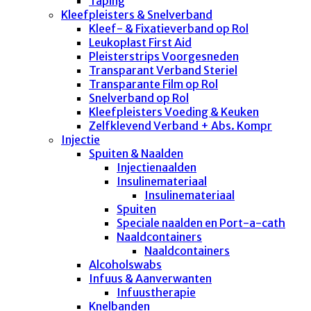
Taping
Kleefpleisters & Snelverband
Kleef- & Fixatieverband op Rol
Leukoplast First Aid
Pleisterstrips Voorgesneden
Transparant Verband Steriel
Transparante Film op Rol
Snelverband op Rol
Kleefpleisters Voeding & Keuken
Zelfklevend Verband + Abs. Kompr
Injectie
Spuiten & Naalden
Injectienaalden
Insulinemateriaal
Insulinemateriaal
Spuiten
Speciale naalden en Port-a-cath
Naaldcontainers
Naaldcontainers
Alcoholswabs
Infuus & Aanverwanten
Infuustherapie
Knelbanden