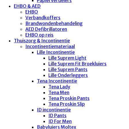
Papierverdelers
EHBO & AED
EHBO
Verbandkoffers
Brandwondenbehandeling
AED Defibrillatoren
EHBO op reis
Thuiszorg & Incontinentie
Incontinentiemateriaal
Lille Incontinentie
Lille Suprem Light
Lille Suprem Fit Broekluiers
Lille Suprem Pants
Lille Onderleggers
Tena Incontinentie
Tena Lady
Tena Men
Tena Proskin Pants
Tena Proskin Slip
ID incontinentie
ID Pants
ID For Men
Babyluiers Moltex