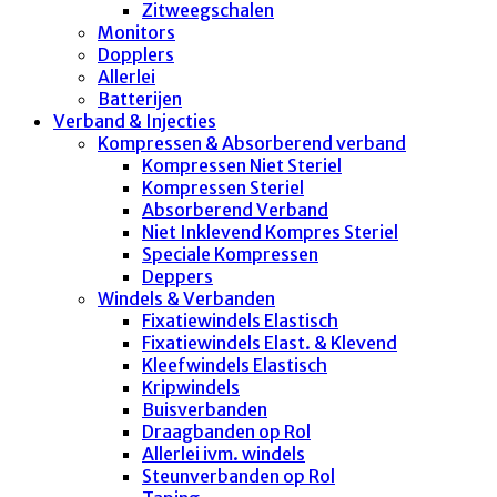
Zitweegschalen
Monitors
Dopplers
Allerlei
Batterijen
Verband & Injecties
Kompressen & Absorberend verband
Kompressen Niet Steriel
Kompressen Steriel
Absorberend Verband
Niet Inklevend Kompres Steriel
Speciale Kompressen
Deppers
Windels & Verbanden
Fixatiewindels Elastisch
Fixatiewindels Elast. & Klevend
Kleefwindels Elastisch
Kripwindels
Buisverbanden
Draagbanden op Rol
Allerlei ivm. windels
Steunverbanden op Rol