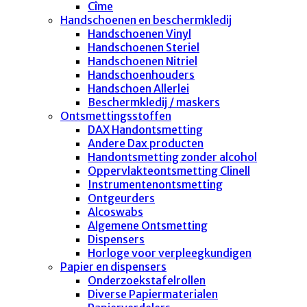
Cîme
Handschoenen en beschermkledij
Handschoenen Vinyl
Handschoenen Steriel
Handschoenen Nitriel
Handschoenhouders
Handschoen Allerlei
Beschermkledij / maskers
Ontsmettingsstoffen
DAX Handontsmetting
Andere Dax producten
Handontsmetting zonder alcohol
Oppervlakteontsmetting Clinell
Instrumentenontsmetting
Ontgeurders
Alcoswabs
Algemene Ontsmetting
Dispensers
Horloge voor verpleegkundigen
Papier en dispensers
Onderzoekstafelrollen
Diverse Papiermaterialen