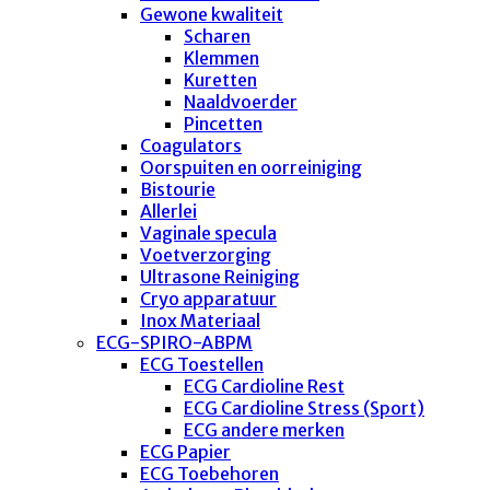
Gewone kwaliteit
Scharen
Klemmen
Kuretten
Naaldvoerder
Pincetten
Coagulators
Oorspuiten en oorreiniging
Bistourie
Allerlei
Vaginale specula
Voetverzorging
Ultrasone Reiniging
Cryo apparatuur
Inox Materiaal
ECG-SPIRO-ABPM
ECG Toestellen
ECG Cardioline Rest
ECG Cardioline Stress (Sport)
ECG andere merken
ECG Papier
ECG Toebehoren