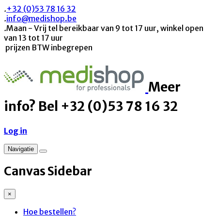
.
+32 (0)53 78 16 32
.
info@medishop.be
.
Maan - Vrij tel bereikbaar van 9 tot 17 uur, winkel open
van 13 tot 17 uur
prijzen BTW inbegrepen
Meer
info? Bel +32 (0)53 78 16 32
Log in
Navigatie
Canvas Sidebar
×
Hoe bestellen?