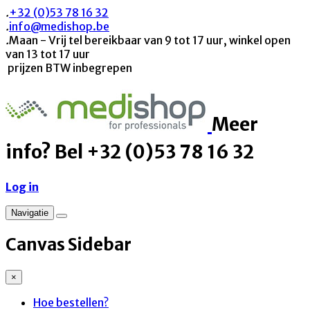
.
+32 (0)53 78 16 32
.
info@medishop.be
.
Maan - Vrij tel bereikbaar van 9 tot 17 uur, winkel open
van 13 tot 17 uur
prijzen BTW inbegrepen
Meer
info? Bel +32 (0)53 78 16 32
Log in
Navigatie
Canvas Sidebar
×
Hoe bestellen?